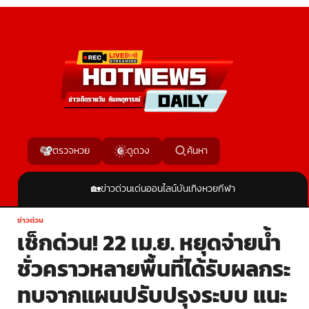
ค้นหา
ตรวจหวย
ดูดวง
🏡
ข่าวด่วน
เด่นออนไลน์
บันเทิง
หวย
กีฬา
ข่าวด่วน
เช็กด่วน! 22 เม.ย. หยุดจ่ายน้ำ
ชั่วคราวหลายพื้นที่ได้รับผลกระ
ทบจากแผนปรับปรุงระบบ แนะ