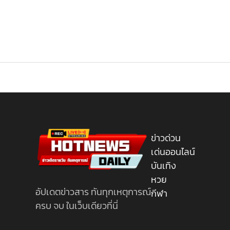
ข่าวด่วน
เด่นออนไลน์
บันเทิง
หวย
อัปเดตข่าวสาร ทันทุกเหตุการณ์
กีฬา
ครบ จบ ในเว็บเดียวที่นี่