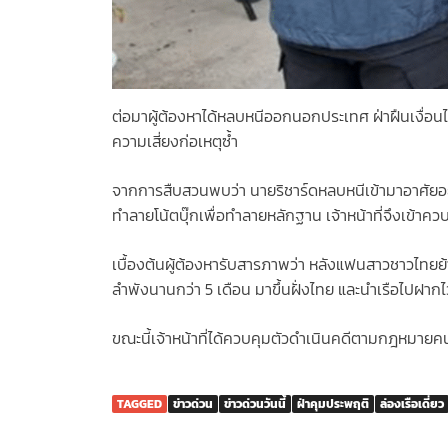
ต่อมาผู้ต้องหาได้หลบหนีออกนอกประเทศ ฝ่าฝืนเงื่
ความเสี่ยงก่อเหตุซ้ำ
จากการสืบสวนพบว่า นายริชาร์ดหลบหนีเข้ามาอาศัยอยู่
ทำลายโน้ตบุ๊กเพื่อทำลายหลักฐาน เจ้าหน้าที่จึงเข้าค
เบื้องต้นผู้ต้องหารับสารภาพว่า หลังแฟนสาวชาวไทยย
ลำพังนานกว่า 5 เดือน มาขึ้นฝั่งไทย และนำเรือไปฝากไว
ขณะนี้เจ้าหน้าที่ได้ควบคุมตัวดำเนินคดีตามกฎหมายคน
TAGGED
ข่าวด่วน
ข่าวด่วนวันนี้
ฝ่าคุมประพฤติ
ล่องเรือเดี่ยว