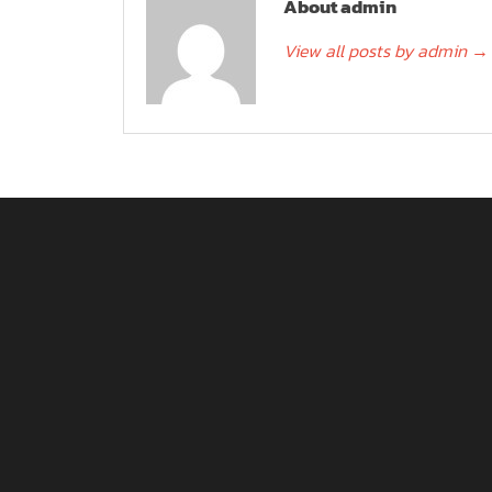
About admin
View all posts by admin
→