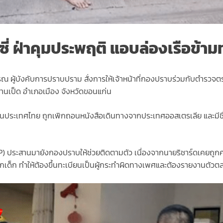
สซี่ ฝ่าคุมประพฤติ แอบล่องเรือข้
ณ ผู้บังคับการปราบปราม สั่งการให้เจ้าหน้าที่กองปราบร่วมกับตำรวจตรวจ
้านเป็ด อำเภอเมือง จังหวัดขอนแก่น
ักในประเทศไทย ถูกเพิกถอนหนังสือเดินทางจากประเทศออสเตรเลีย และมีชื่
P) ประสานมายังกองปราบให้ช่วยติดตามตัว เนื่องจากนายริชาร์ดเคยถูก
กเด็ก ทำให้ต้องขึ้นทะเบียนเป็นผู้กระทำผิดทางเพศและต้องรายงานตัวตล