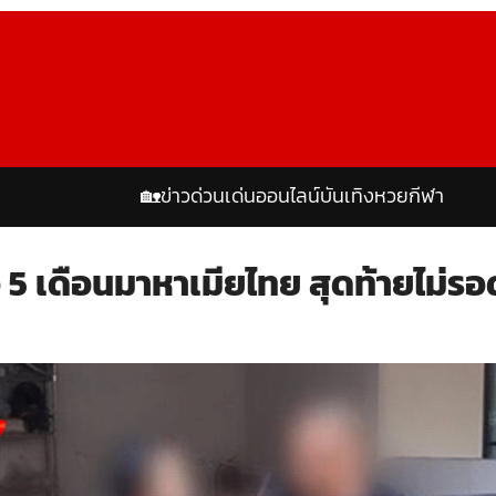
🏡
ข่าวด่วน
เด่นออนไลน์
บันเทิง
หวย
กีฬา
รือ 5 เดือนมาหาเมียไทย สุดท้ายไม่