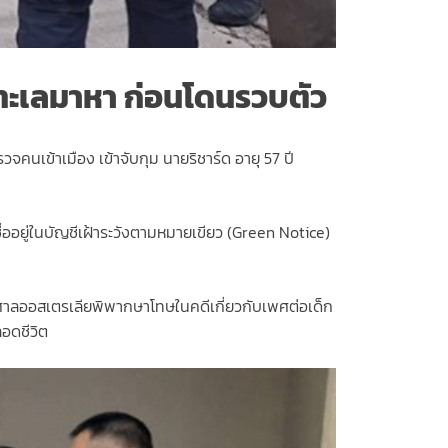
ามทะเลมาหา ก่อนโดนรวบตัว
คนเข้าเมือง เข้าจับกุม นายริชาร์ด อายุ 57 ปี
ออยู่ในบัญชีเฝ้าระวังตามหมายเขียว (Green Notice)
ศาลออสเตรเลียพิพากษาโทษในคดีเกี่ยวกับเพศต่อเด็ก
อดชีวิต