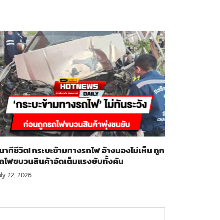
ินาทีชีวิต! กระบะข้ามทางรถไฟ อ้างมองไม่เห็น ถูก
ถไฟขบวนสินค้าอัดเต็มแรงยับทั้งคัน
uly 22, 2026