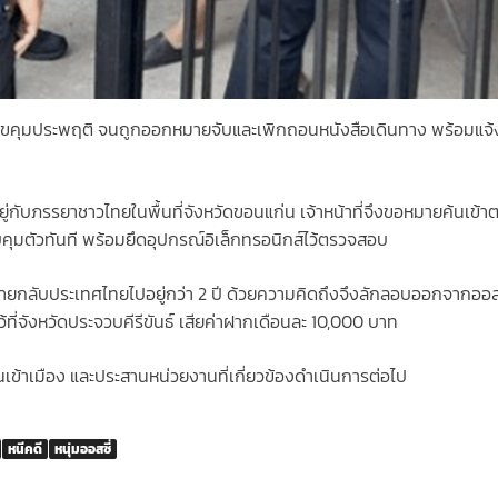
อนไขคุมประพฤติ จนถูกออกหมายจับและเพิกถอนหนังสือเดินทาง พร้อมแจ้
กับภรรยาชาวไทยในพื้นที่จังหวัดขอนแก่น เจ้าหน้าที่จึงขอหมายค้นเข้า
วบคุมตัวทันที พร้อมยึดอุปกรณ์อิเล็กทรอนิกส์ไว้ตรวจสอบ
้ายกลับประเทศไทยไปอยู่กว่า 2 ปี ด้วยความคิดถึงจึงลักลอบออกจากออส
้ที่จังหวัดประจวบคีรีขันธ์ เสียค่าฝากเดือนละ 10,000 บาท
เข้าเมือง และประสานหน่วยงานที่เกี่ยวข้องดำเนินการต่อไป
หนีคดี
หนุ่มออสซี่