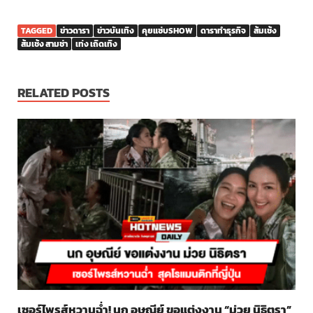
TAGGED
ข่าวดารา
ข่าวบันเทิง
คุยแซ่บSHOW
ดาราทำธุรกิจ
ส้มเช้ง
ส้มเช้ง สามช่า
เท่ง เถิดเทิง
RELATED POSTS
เซอร์ไพรส์หวานฉ่ำ! นก อุษณีย์ ขอแต่งงาน “ม่วย นิธิตรา”