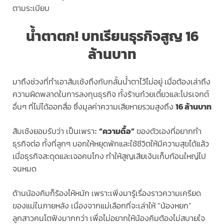
ตามระเบียบ
น้ำตาตก! บทเรียนธุรกิจสูญ 16
ล้านบาท
มาถึงช่วงที่ทำเอาส้มเช้งถึงกับกลั้นน้ำตาไว้ไม่อยู่ เมื่อต้องเล่าถึง
ความผิดพลาดในการลงทุนธุรกิจ ทั้งร้านก๋วยเตี๋ยวและโปรเจกต์
อื่นๆ ที่ไม่ได้ออกสื่อ ซึ่งมูลค่าความเสียหายรวมสูงถึง
16 ล้านบาท
ส้มเช้งยอมรับว่า เป็นเพราะ
“ความดื้อ”
ของตัวเองที่อยากทำ
ธุรกิจต่อ ทั้งที่ลูกๆ บอกให้หยุดพักและใช้ชีวิตให้มีความสุขได้แล้ว
เมื่อธุรกิจสะดุดและเจอคนโกง ทำให้สูญเสียเงินเก็บก้อนใหญ่ไป
จนหมด
ด้านน้องคิมก็ร้องไห้หนัก เพราะเพิ่งมารู้เรื่องราวความเครียด
ของแม่ในภายหลัง เนื่องจากแม่เลือกที่จะเล่าให้ “น้องหยก”
ลูกสาวคนโตฟังมากกว่า เพื่อไม่อยากให้น้องคิมต้องไม่สบายใจ