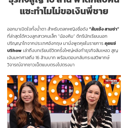
แซะทำไมไม่ขอเงินพี่ชาย
ออกมาเปิดใจทั้งน้ำตา สำหรับตลกหญิงชื่อดัง
“ส้มเช้ง สามช่า”
ที่ล่าสุดได้ควงลูกสาวคนเล็ก “น้องคิม” ดีกรีนักเรียนนอก
ปริญญาโทจากประเทศอังกฤษ มานั่งพูดคุยในรายการ
คุยแซ่
บShow
เล่าถึงบทเรียนชีวิตครั้งใหญ่หลังทำธุรกิจล้มเหลว สูญ
เงินมหาศาลถึง 16 ล้านบาท พร้อมตอบกลับกระแสวิพากษ์
วิจารณ์จากชาวเน็ตแบบตรงไปตรงมา