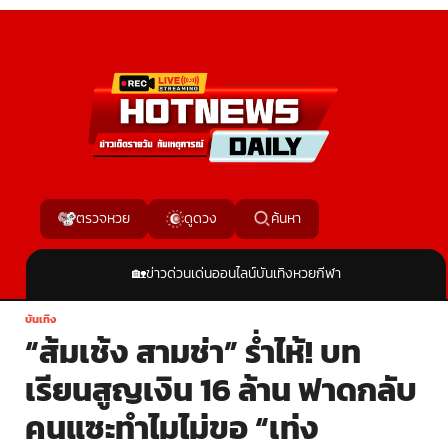
ค้นหา
ตรวจหวย
ดูดวง
🏡
ข่าวด่วน
เด่นออนไลน์
บันเทิง
หวย
กีฬา
บันเทิง
“ส้มเช้ง สามช่า” ร่ำไห้! บท
เรียนสูญเงิน 16 ล้าน ฟาดกลับ
คนแซะทำไมไม่ขอ “เท่ง