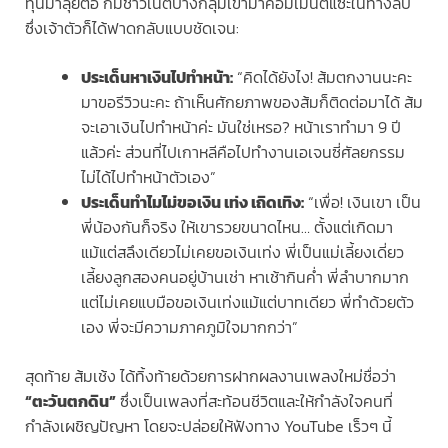
ทุนมาลุยต่อ ก็มีชาวเน็ตบางกลุ่มเข้ามาคอมเมนต์แซะในทางลบ
ซึ่งเจ้าตัวก็ได้ฟาดกลับแบบชัดเจน:
ประเด็นหาเงินไปทำหน้า:
“คิดได้ยังไง! ส้มตกงานนะคะ
มาขอรีวิวนะคะ ถ้าเห็นศักยภาพของส้มก็ติดต่อมาได้ ส้ม
จะเอาเงินไปทำหน้าค่ะ มันใช่เหรอ? หน้าเราทำมา 9 ปี
แล้วค่ะ ส่วนที่ไปเกาหลีคือไปทำงานเอเจนซี่ศัลยกรรม
ไม่ได้ไปทำหน้าตัวเอง”
ประเด็นทำไมไม่ขอเงิน เท่ง เถิดเทิง:
“เพื่อ! เงินเขา เป็น
พี่น้องกันก็จริง ให้เขารวยขนาดไหน… ตั้งแต่เกิดมา
แม้แต่สลึงเดียวไม่เคยขอเงินเท่ง พี่เป็นแม่เลี้ยงเดี่ยว
เลี้ยงลูกสองคนอยู่บ้านเช่า หาเช้ากินค่ำ พี่ลำบากมาก
แต่ไม่เคยแบมือขอเงินเท่งแม้แต่บาทเดียว พี่ทำด้วยตัว
เอง พี่จะมีความภาคภูมิใจมากกว่า”
สุดท้าย ส้มเช้ง ได้ทิ้งท้ายด้วยการฝากผลงานเพลงใหม่ชื่อว่า
“ตะวันตกดิน”
ซึ่งเป็นเพลงที่สะท้อนชีวิตและให้กำลังใจคนที่
กำลังเผชิญปัญหา โดยจะปล่อยให้ฟังทาง YouTube เร็วๆ นี้