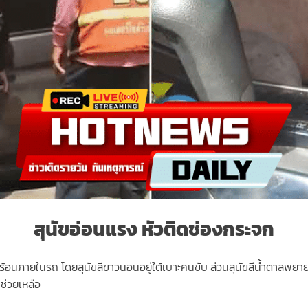
สุนัขอ่อนแรง หัวติดช่องกระจก
อนภายในรถ โดยสุนัขสีขาวนอนอยู่ใต้เบาะคนขับ ส่วนสุนัขสีน้ำตาลพยาย
ช่วยเหลือ