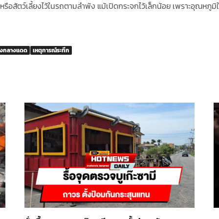
กหรือสัตว์เลี้ยงไว้ในรถตามลำพัง แม้เปิดกระจกไว้เล็กน้อย เพราะอุณหภู
ขังกลางแดด
เหตุการณ์ระทึก