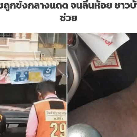
ุนัขถูกขังกลางแดด จนลิ้นห้อย ชา
ช่วย