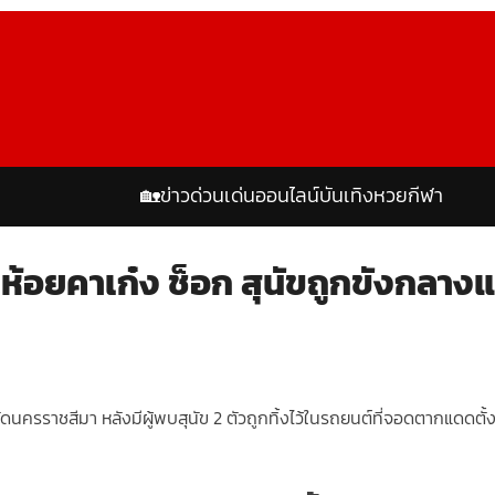
🏡
ข่าวด่วน
เด่นออนไลน์
บันเทิง
หวย
กีฬา
ิ้นห้อยคาเก๋ง ช็อก สุนัขถูกขังกลา
ดนครราชสีมา หลังมีผู้พบสุนัข 2 ตัวถูกทิ้งไว้ในรถยนต์ที่จอดตากแดดตั้