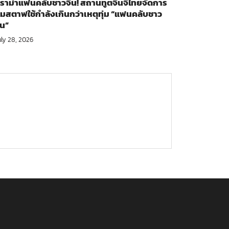
ราม่าแฟนคลับชาวจีน! สถานทูตจีนจี้ไทยจัดการ
มสตาฟใช้กำลังเกินกว่าเหตุทุ่ม “แฟนคลับชาว
ีน”
uly 28, 2026