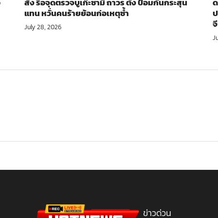
อ
สั่ง รื้อจุดตรวจบูเก๊ะซามี ถาวร ตั้ง ป้อมกันกระสุน
ด
แทน หวั่นคนร้ายย้อนก่อเหตุซ้ำ
ป
จ
July 28, 2026
J
ข่าวด่วน