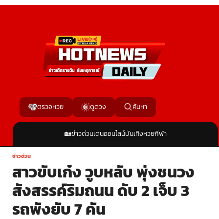
ค้นหา
ตรวจหวย
ดูดวง
🏡
ข่าวด่วน
เด่นออนไลน์
บันเทิง
หวย
กีฬา
ข่าวด่วน
สาวขับเก๋ง วูบหลับ พุ่งชนวง
สังสรรค์ริมถนน ดับ 2 เจ็บ 3
รถพังยับ 7 คัน