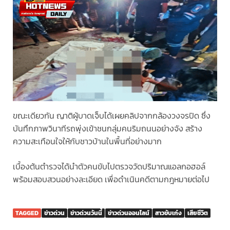
ขณะเดียวกัน ญาติผู้บาดเจ็บได้เผยคลิปจากกล้องวงจรปิด ซึ่ง
บันทึกภาพวินาทีรถพุ่งเข้าชนกลุ่มคนริมถนนอย่างจัง สร้าง
ความสะเทือนใจให้กับชาวบ้านในพื้นที่อย่างมาก
เบื้องต้นตำรวจได้นำตัวคนขับไปตรวจวัดปริมาณแอลกอฮอล์
พร้อมสอบสวนอย่างละเอียด เพื่อดำเนินคดีตามกฎหมายต่อไป
TAGGED
ข่าวด่วน
ข่าวด่วนวันนี้
ข่าวด่วนออนไลน์
สาวขับเก๋ง
เสียชีวิต