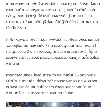
เกิดเหตุสลดกลางดึกที่ จ.ปราจีนบุรี หลังหญิงสาวขับรถเก๋งเดิน
ทางกลับบ้านจากกรุงเทพฯ เกิดอาการวูบหลับใน ทำให้รถเสีย
หลักพุ่งชนกลุ่มวัยรุ่นที่กำลังนั่งสังสรรค์อยู่ริมถนน บริเวณ
ต.ท่างาม อ.เมืองปราจีนบุรี ส่งผลให้มีผู้เสียชีวิต 2 ราย และบาด
เจ็บอีก 3 ราย
ที่เกิดเหตุพบรถเก๋งสีแดงสภาพพังยับ รวมถึงรถจักรยานยนต์ที่
จอดอยู่ริมถนนเสียหายถึง 7 คัน และยังพุ่งชนท้ายรถเก๋งอีก 1
คัน ผู้เสียชีวิต 2 ราย ร่างติดอยู่ใต้ท้องรถ ขณะที่เจ้าหน้าที่กู้ภัย
และแพทย์นิติเวชเร่งเข้าตรวจสอบและช่วยเหลือผู้บาดเจ็บส่งโรง
พยาบาล
จากการสอบสวนเบื้องต้นทราบว่า กลุ่มวัยรุ่นนั่งพูดคุยกันอยู่
หน้าบ้านริมถนนตั้งแต่ช่วงหัวค่ำ ก่อนรถคันก่อเหตุจะพุ่งเข้าชน
อย่างรุนแรง ด้านคนขับให้การว่า กำลังเดินทางกลับบ้านที่
อ.กบินทร์บุรี และเกิดอาการวูบหลับขณะขับรถ