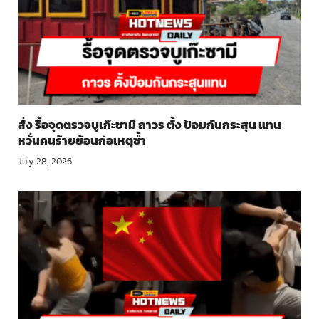
สั่ง รื้อจุดตรวจบูเก๊ะซามี ถาวร ตั้ง ป้อมกันกระสุน แทน
หวั่นคนร้ายย้อนก่อเหตุซ้ำ
July 28, 2026