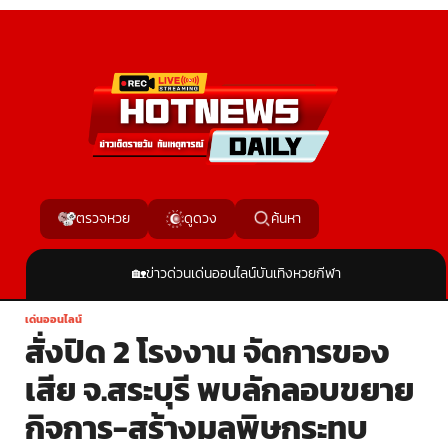
ค้นหา
ตรวจหวย
ดูดวง
🏡
ข่าวด่วน
เด่นออนไลน์
บันเทิง
หวย
กีฬา
เด่นออนไลน์
สั่งปิด 2 โรงงาน จัดการของ
เสีย จ.สระบุรี พบลักลอบขยาย
กิจการ-สร้างมลพิษกระทบ