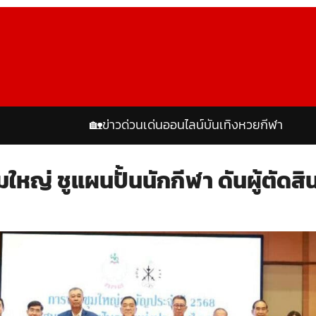
🏡
ข่าวด่วน
เด่นออนไลน์
บันเทิง
หวย
กีฬา
ญ่ ชูแผนปั้นนักกีฬา ดันผู้ตัดสิน