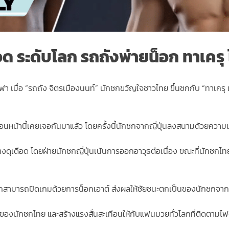
ด ระดับโลก รถถังพ่ายน็อก ทาเครุ 
า เมื่อ “รถถัง จิตรเมืองนนท์” นักชกขวัญใจชาวไทย ขึ้นชกกับ “ทาเครุ
นหน้านี้เคยเจอกันมาแล้ว โดยครั้งนี้นักชกจากญี่ปุ่นลงสนามด้วยความมุ่ง
งดุเดือด โดยฝ่ายนักชกญี่ปุ่นเน้นการออกอาวุธต่อเนื่อง ขณะที่นักชก
่ายคู่ชกสามารถปิดเกมด้วยการน็อกเอาต์ ส่งผลให้ชัยชนะตกเป็นของนักชกจา
องนักชกไทย และสร้างแรงสั่นสะเทือนให้กับแฟนมวยทั่วโลกที่ติดตามไฟต์