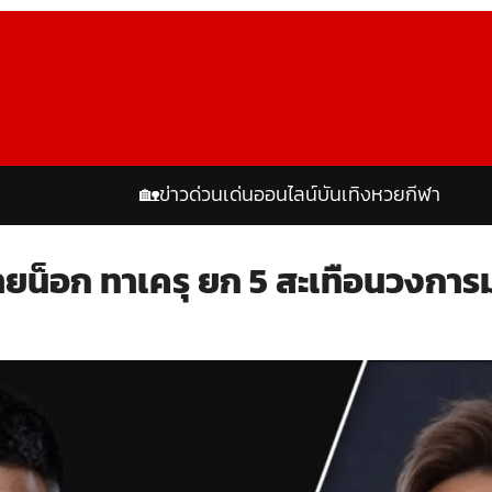
🏡
ข่าวด่วน
เด่นออนไลน์
บันเทิง
หวย
กีฬา
ายน็อก ทาเครุ ยก 5 สะเทือนวงกา