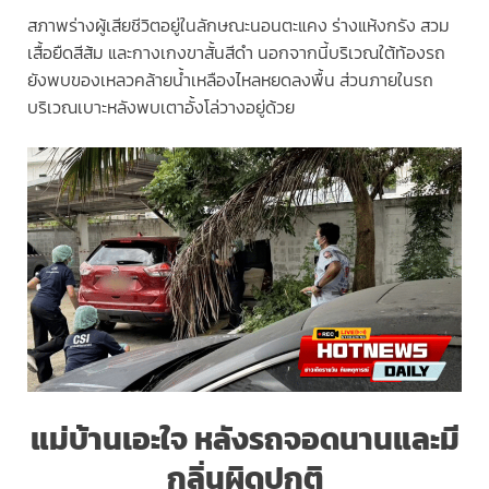
สภาพร่างผู้เสียชีวิตอยู่ในลักษณะนอนตะแคง ร่างแห้งกรัง สวม
เสื้อยืดสีส้ม และกางเกงขาสั้นสีดำ นอกจากนี้บริเวณใต้ท้องรถ
ยังพบของเหลวคล้ายน้ำเหลืองไหลหยดลงพื้น ส่วนภายในรถ
บริเวณเบาะหลังพบเตาอั้งโล่วางอยู่ด้วย
แม่บ้านเอะใจ หลังรถจอดนานและมี
กลิ่นผิดปกติ