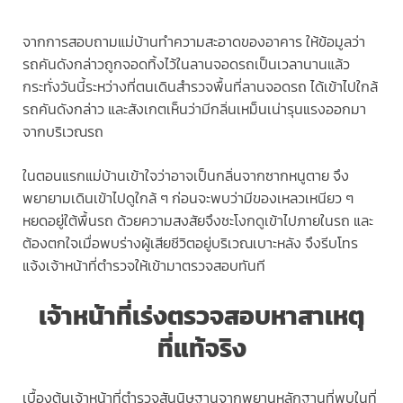
จากการสอบถามแม่บ้านทำความสะอาดของอาคาร ให้ข้อมูลว่า
รถคันดังกล่าวถูกจอดทิ้งไว้ในลานจอดรถเป็นเวลานานแล้ว
กระทั่งวันนี้ระหว่างที่ตนเดินสำรวจพื้นที่ลานจอดรถ ได้เข้าไปใกล้
รถคันดังกล่าว และสังเกตเห็นว่ามีกลิ่นเหม็นเน่ารุนแรงออกมา
จากบริเวณรถ
ในตอนแรกแม่บ้านเข้าใจว่าอาจเป็นกลิ่นจากซากหนูตาย จึง
พยายามเดินเข้าไปดูใกล้ ๆ ก่อนจะพบว่ามีของเหลวเหนียว ๆ
หยดอยู่ใต้พื้นรถ ด้วยความสงสัยจึงชะโงกดูเข้าไปภายในรถ และ
ต้องตกใจเมื่อพบร่างผู้เสียชีวิตอยู่บริเวณเบาะหลัง จึงรีบโทร
แจ้งเจ้าหน้าที่ตำรวจให้เข้ามาตรวจสอบทันที
เจ้าหน้าที่เร่งตรวจสอบหาสาเหตุ
ที่แท้จริง
เบื้องต้นเจ้าหน้าที่ตำรวจสันนิษฐานจากพยานหลักฐานที่พบในที่