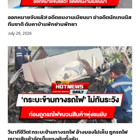
ออกหมายจับแล้ว! อดีตคนงานเมียนมา ฆ่าอดีตนักเทนนิส
ทีมชาติ ดับคาบ้านพักย่านพัทยา
July 28, 2026
วินาทีชีวิต! กระบะข้ามทางรถไฟ อ้างมองไม่เห็น ถูกรถไฟ
ขบวนสินค้าอัดเต็มแรงยับทั้งคัน