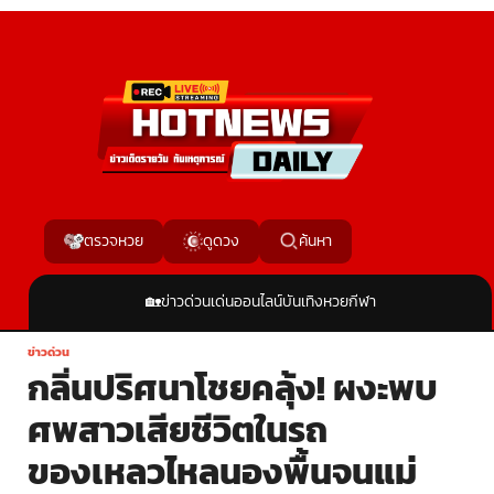
ค้นหา
ตรวจหวย
ดูดวง
🏡
ข่าวด่วน
เด่นออนไลน์
บันเทิง
หวย
กีฬา
ข่าวด่วน
กลิ่นปริศนาโชยคลุ้ง! ผงะพบ
ศพสาวเสียชีวิตในรถ
ของเหลวไหลนองพื้นจนแม่