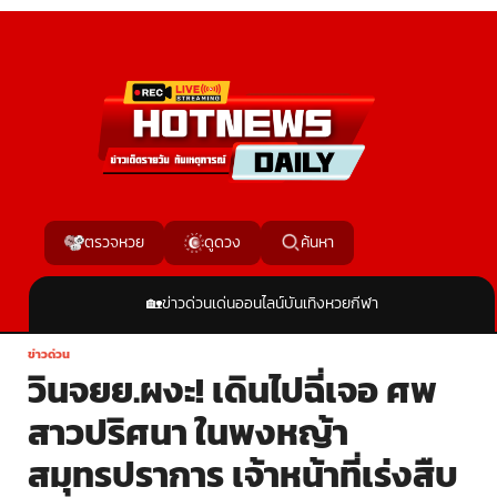
ค้นหา
ตรวจหวย
ดูดวง
🏡
ข่าวด่วน
เด่นออนไลน์
บันเทิง
หวย
กีฬา
ข่าวด่วน
วินจยย.ผงะ! เดินไปฉี่เจอ ศพ
สาวปริศนา ในพงหญ้า
สมุทรปราการ เจ้าหน้าที่เร่งสืบ