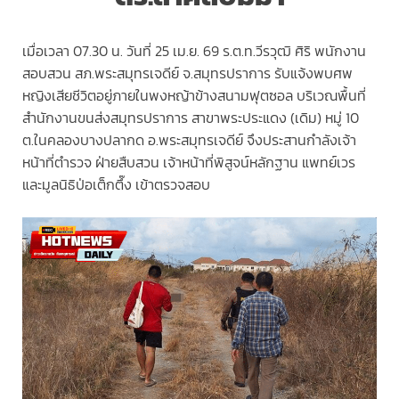
เมื่อเวลา 07.30 น. วันที่ 25 เม.ย. 69 ร.ต.ท.วีรวุฒิ ศิริ พนักงาน
สอบสวน สภ.พระสมุทรเจดีย์ จ.สมุทรปราการ รับแจ้งพบศพ
หญิงเสียชีวิตอยู่ภายในพงหญ้าข้างสนามฟุตซอล บริเวณพื้นที่
สำนักงานขนส่งสมุทรปราการ สาขาพระประแดง (เดิม) หมู่ 10
ต.ในคลองบางปลากด อ.พระสมุทรเจดีย์ จึงประสานกำลังเจ้า
หน้าที่ตำรวจ ฝ่ายสืบสวน เจ้าหน้าที่พิสูจน์หลักฐาน แพทย์เวร
และมูลนิธิป่อเต็กตึ๊ง เข้าตรวจสอบ