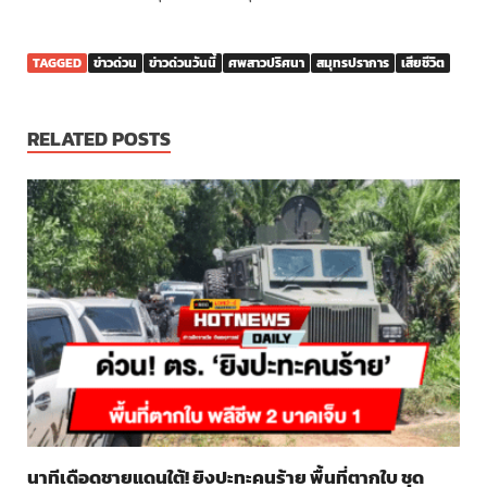
TAGGED
ข่าวด่วน
ข่าวด่วนวันนี้
ศพสาวปริศนา
สมุทรปราการ
เสียชีวิต
RELATED POSTS
นาทีเดือดชายแดนใต้! ยิงปะทะคนร้าย พื้นที่ตากใบ ชุด