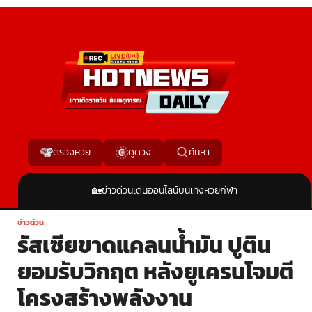
ค้นหา
ตรวจหวย
ดูดวง
🏡
ข่าวด่วน
เด่นออนไลน์
บันเทิง
หวย
กีฬา
ข่าวด่วน
รัสเซียขาดแคลนน้ำมัน ปูติน
ยอมรับวิกฤต หลังยูเครนโจมตี
โครงสร้างพลังงาน