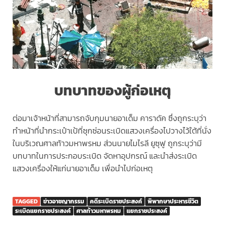
บทบาทของผู้ก่อเหตุ
ต่อมาเจ้าหน้าที่สามารถจับกุมนายอาเด็ม คาราดัค ซึ่งถูกระบุว่า
ทำหน้าที่นำกระเป๋าเป้ที่ซุกซ่อนระเบิดแสวงเครื่องไปวางไว้ใต้ที่นั่ง
ในบริเวณศาลท้าวมหาพรหม ส่วนนายไมไรลี ยูซุฟู ถูกระบุว่ามี
บทบาทในการประกอบระเบิด จัดหาอุปกรณ์ และนำส่งระเบิด
แสวงเครื่องให้แก่นายอาเด็ม เพื่อนำไปก่อเหตุ
TAGGED
ข่าวอาชญากรรม
คดีระเบิดราชประสงค์
พิพากษาประหารชีวิต
ระเบิดแยกราชประสงค์
ศาลท้าวมหาพรหม
แยกราชประสงค์