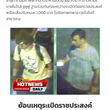
ล่าสุด ศาลมีคำพิพากษาประหารชีวิตนายอาเด็ม คาราดัค และ
นายไมไรลี ยูซุฟู ฐานร่วมกันก่อเหตุวางระเบิดที่แยกราชประสงค์
พร้อมสั่งปรับคนละ 1,000 บาท ในข้อหาพกพาอาวุธไปในที่
สาธารณะ
ย้อนเหตุระเบิดราชประสงค์