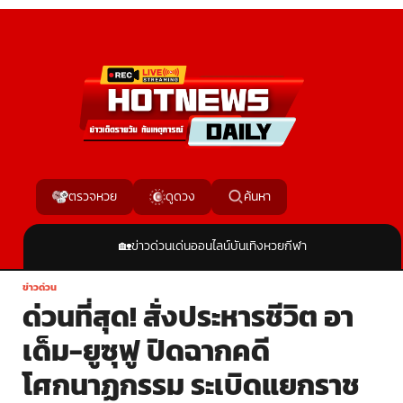
ค้นหา
ตรวจหวย
ดูดวง
🏡
ข่าวด่วน
เด่นออนไลน์
บันเทิง
หวย
กีฬา
ข่าวด่วน
ด่วนที่สุด! สั่งประหารชีวิต อา
เด็ม-ยูซุฟู ปิดฉากคดี
โศกนาฏกรรม ระเบิดแยกราช