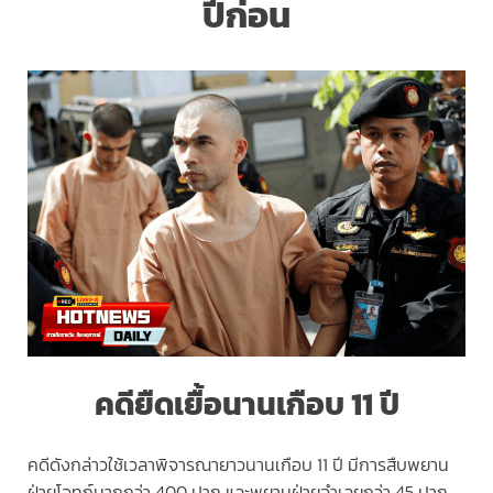
ปีก่อน
คดียืดเยื้อนานเกือบ 11 ปี
คดีดังกล่าวใช้เวลาพิจารณายาวนานเกือบ 11 ปี มีการสืบพยาน
ฝ่ายโจทก์มากกว่า 400 ปาก และพยานฝ่ายจำเลยกว่า 45 ปาก