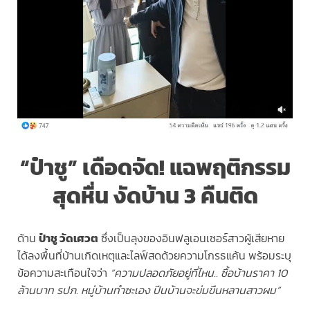
“ป๋าชู” เดือดจัด! แฉพฤติกรรม
สุดหื่น งัดบ้าน 3 คืนติด
ด้าน
ป๋าชู วัดเศวต
ซึ่งเป็นลุงของอินฟลูเอนเซอร์สาวผู้เสียหาย
ได้ลงพื้นที่บ้านเกิดเหตุและไลฟ์สดด้วยความโกรธแค้น พร้อมระบุ
ข้อความสะเทือนใจว่า
“ความปลอดภัยอยู่ที่ไหน.. ซื้อบ้านราคา 10
ล้านบาท รปภ. หมู่บ้านทำซะเอง ปีนบ้านจะข่มขืนหลานสาวผม”