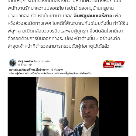
เกิดเหตุการณ์ภัยสังคมที่สร้างความหวาดผวาอย่างหนัก เมื่อ
พนักงานรักษาความปลอดภัย (รปภ.) ของหมู่บ้านหรูย่าน
บางบัวทอง ก่อเหตุปีนเข้าบ้านของ
อินฟลูเอนเซอร์สาว
เพื่อ
หวังล่วงละเมิดทางเพศ โชคดีที่สัญญาณกันขโมยดังขึ้น ทำให้อิน
ฟลูฯ สาวเปิดกล้องวงจรปิดและพบผู้บุกรุก จึงตัดสินใจหนีเอา
ตัวรอดด้วยการปีนออกทางระเบียงหน้าต่างชั้น 2 อย่างระทึก
ล่าสุดเจ้าหน้าที่ตำรวจสามารถรวบตัวผู้ก่อเหตุไว้ได้แล้ว