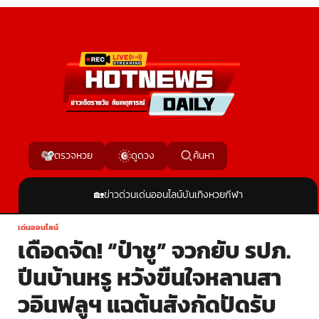
ค้นหา
ตรวจหวย
ดูดวง
🏡
ข่าวด่วน
เด่นออนไลน์
บันเทิง
หวย
กีฬา
เด่นออนไลน์
เดือดจัด! “ป๋าชู” จวกยับ รปภ.
ปีนบ้านหรู หวังขืนใจหลานสา
วอินฟลูฯ แฉต้นสังกัดปัดรับ