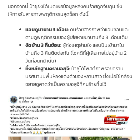
นอกจากนี้ ป๋าชูยังได้เปิดเผยข้อมูลหลังคนร้ายถูกจับกุม ซึ่ง
ให้การรับสารภาพพฤติกรรมสุดช็อก ดังนี้:
แอบดูมานาน 3 เดือน:
คนร้ายสารภาพว่าแอบชอบและ
ตามดูพฤติกรรมของผู้เสียหายมานานถึง 3 เดือนเต็ม
งัดบ้าน 3 คืนซ้อน:
ผู้ก่อเหตุย่ามใจ แอบปีนเข้ามาใน
บ้านถึง 3 คืนติดต่อกัน (โชคดีที่ผู้เสียหายไม่อยู่บ้าน 2
วันก่อนหน้านั้น)
ทิ้งหลักฐานคราบอสุจิ:
ป๋าชูได้โพสต์ภาพรอยคราบ
ปริศนาบนพื้นห้องแต่งตัวของหลานสาว ซึ่งเมื่อใช้กล้อง
ขยายดูคาดว่าเป็นคราบอสุจิที่คนร้ายทิ้งไว้