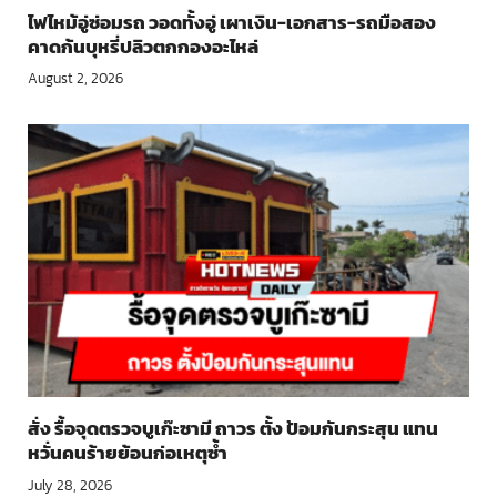
ไฟไหม้อู่ซ่อมรถ วอดทั้งอู่ เผาเงิน-เอกสาร-รถมือสอง
คาดก้นบุหรี่ปลิวตกกองอะไหล่
August 2, 2026
สั่ง รื้อจุดตรวจบูเก๊ะซามี ถาวร ตั้ง ป้อมกันกระสุน แทน
หวั่นคนร้ายย้อนก่อเหตุซ้ำ
July 28, 2026