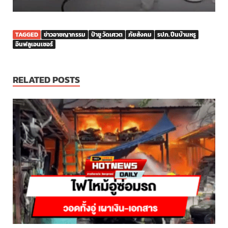
TAGGED
ข่าวอาชญากรรม
ป๋าชู วัดเศวต
ภัยสังคม
รปภ. ปีนบ้านหรู
อินฟลูเอนเซอร์
RELATED POSTS