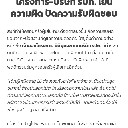
โครงการ-บริษัท รปภ. โยน
ความผิด ปัดความรับผิดชอบ
สิ่งที่ทำให้ครอบครัวผู้เสียหายเดือดดาลยิ่งขึ้น คือความรับผิด
ชอบจากหน่วยงานที่ดูแลความปลอดภัย ป๋าชูตั้งคำถามอย่าง
หนักถึง
เจ้าของโครงการ, นิติบุคคล และบริษัท รปภ.
ที่ต่างพา
กันปัดความรับผิดชอบและโยนความผิดกันไปมา ยิ่งไปกว่านั้น
ทางบริษัท รปภ. นอกจากจะไม่มีความรับผิดชอบแล้ว ยังมี
พฤติกรรมข่มขู่ครอบครัวผู้เสียหายอีกด้วย
“เด็กผู้หญิงอายุ 26 ต้องเจอกับอะไรที่โหดร้าย ระเบียงบ้านสูง
ขนาดนี้ ต้องปีนออกไปตะโกนร้องขอความช่วยเหลือ ถ้าเกิดไม่
ติดระบบป้องกันความปลอดภัย ป่านนี้หลานสาวผมจะเกิดอะไรขึ้น
หรืออาจจะโดนฆาตกรรมอำพรางก็เป็นได้… เดินหน้าเอาเรื่องให้
ถึงที่สุด!”
ป๋าชู กล่าวทิ้งท้าย
เบื้องต้น ป๋าชูได้พาหลานสาวไปพบแพทย์เพื่อตรวจร่างกายและ