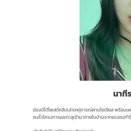
นาทีร
น้องนีได้โพสต์คลิปเล่าเหตุการณ์ผ่านโซเชียล พร้อมเผย
ชนรั้วโครงการและทะลุเข้ามาภายในบ้านจากแรงชนทำให้