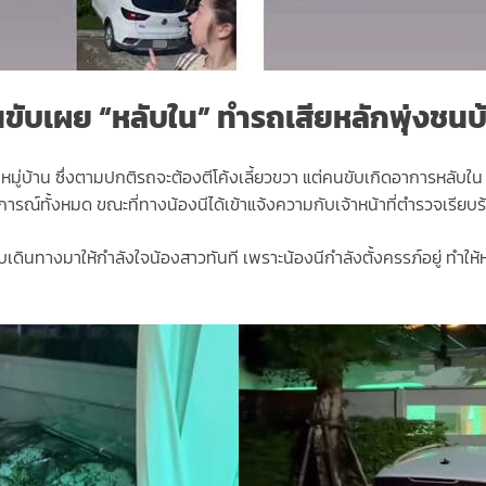
ขับเผย “หลับใน” ทำรถเสียหลักพุ่งชนบ
ู่บ้าน ซึ่งตามปกติรถจะต้องตีโค้งเลี้ยวขวา แต่คนขับเกิดอาการหลับใน 
รณ์ทั้งหมด ขณะที่ทางน้องนีได้เข้าแจ้งความกับเจ้าหน้าที่ตำรวจเรียบร
 รีบเดินทางมาให้กำลังใจน้องสาวทันที เพราะน้องนีกำลังตั้งครรภ์อยู่ 