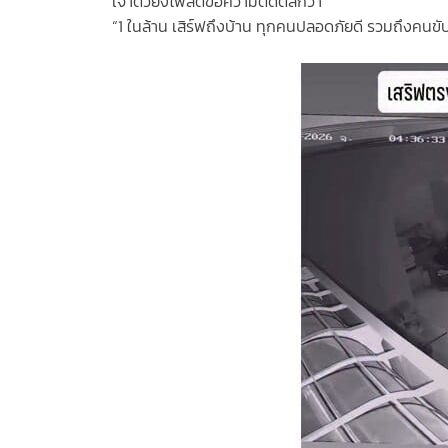
เจ้าตัวยังโพสต์ข้อความติดตลกว่า
“1 ในล้าน เสิร์ฟถึงบ้าน ทุกคนปลอดภัยดี รวมถึงคนขับ