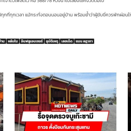
ที่เจ้าตัวโพสต์ไว้ คือ 588/78 หวังนำไปเสี่ยงโชคงวดต่อไป
ด้ทุกที่ทุกเวลา แม้กระทั่งตอนนอนอยู่บ้าน พร้อมย้ำว่าผู้ขับขี่ควรพักผ
บ้าน
หลับใน
อินฟลูเอนเซอร์
อุบัติเหตุ
เลขเด็ด
แนน ลฎาภา