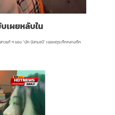
ับเผยหลับใน
สาวแท้ ๆ ของ “นัท นิสามณี” เจอเหตุระทึกกลางดึก