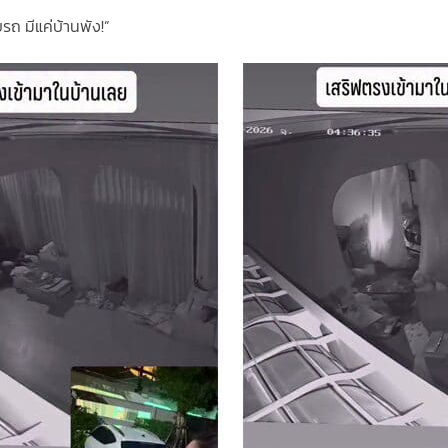
รถ มีแค่บ้านพัง!”