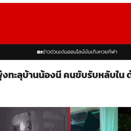
🏡
ข่าวด่วน
เด่นออนไลน์
บันเทิง
หวย
กีฬา
งทะลุบ้านน้องนี คนขับรับหลับใน ด้