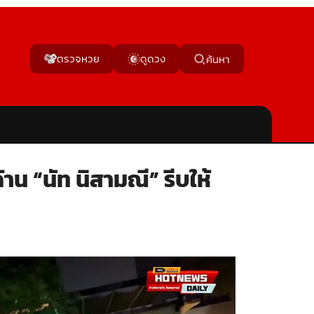
ตรวจหวย
ดูดวง
ค้นหา
าน “นัท นิสามณี” รีบให้