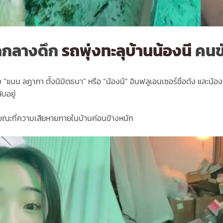
อกกลางดึก
รถพุ่งทะลุบ้านน้องนี
คนข
นน ลฎาภา ตั้งนิมิตธนา” หรือ “น้องนี” อินฟลูเอนเซอร์ชื่อดัง และน้อง
บอยู่
รถ ขณะที่ความเสียหายภายในบ้านค่อนข้างหนัก