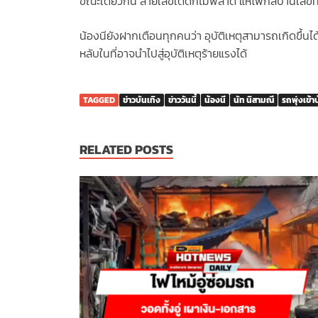
ขณะเดียวกัน สายเลขเด็ดก็ไม่พลาด แห่โฟกัสบ้านเลขที่
น้องนียังฝากเตือนทุกคนว่า อุบัติเหตุสามารถเกิดขึ้นไ
หลับในที่อาจนำไปสู่อุบัติเหตุร้ายแรงได้
TAGGED
ข่าวบันเทิง
ข่าววันนี้
น้องนี
นัท นิสามณี
รถพุ่งเข้า
RELATED POSTS