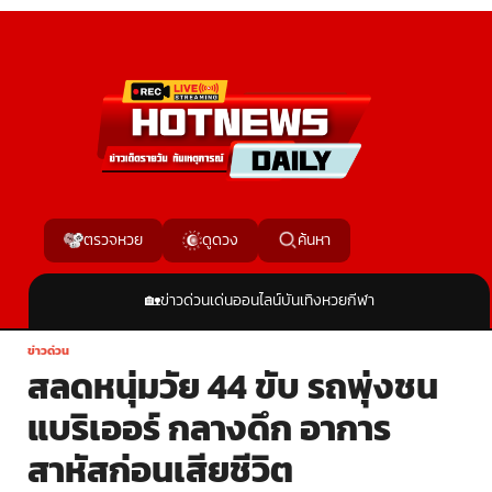
ค้นหา
ตรวจหวย
ดูดวง
🏡
ข่าวด่วน
เด่นออนไลน์
บันเทิง
หวย
กีฬา
ข่าวด่วน
สลดหนุ่มวัย 44 ขับ รถพุ่งชน
แบริเออร์ กลางดึก อาการ
สาหัสก่อนเสียชีวิต