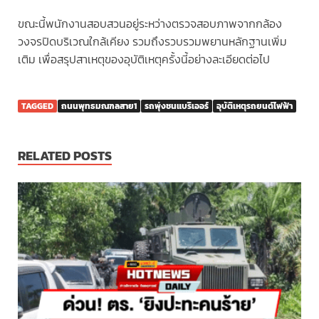
ขณะนี้พนักงานสอบสวนอยู่ระหว่างตรวจสอบภาพจากกล้อง
วงจรปิดบริเวณใกล้เคียง รวมถึงรวบรวมพยานหลักฐานเพิ่ม
เติม เพื่อสรุปสาเหตุของอุบัติเหตุครั้งนี้อย่างละเอียดต่อไป
TAGGED
ถนนพุทธมณฑลสาย1
รถพุ่งชนแบริเออร์
อุบัติเหตุรถยนต์ไฟฟ้า
RELATED POSTS