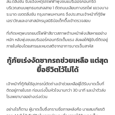
สน.ตลิ่งชัน รับแจ้งเหตุรถไฟฟ้าพุ่งชนแบริเออร์คอนกรีต
บริเวณถนนพุทธมณฑลสาย 1 ตัดถนนเลียบทางรถไฟ แขวงบาง
ระมาด เขตตลิ่งชัน กรุงเทพมหานคร จึงประสานเจ้าหน้าที่กู้ชีพ
เอราวัณและอาสาสมัครมูลนิธิป่อเต็กตึ๊งเข้าตรวจสอบ
ที่เกิดเหตุพบรถยนต์ไฟฟ้าสีขาวสภาพด้านหน้าพังเสียหายอย่าง
หนัก หลังพุ่งชนแบริเออร์คอนกรีตเต็มแรง ส่งผลให้ผู้ขับขี่ติดอยู่
ภายในห้องโดยสารและหมดสติจากอาการบาดเจ็บสาหัส
กู้ภัยเร่งงัดซากรถช่วยเหลือ แต่สุด
ยื้อชีวิตไว้ไม่ได้
เจ้าหน้าที่กู้ภัยใช้อุปกรณ์ตัดถ่างเข้าช่วยเหลือผู้ได้รับบาดเจ็บที่
ติดอยู่ภายในรถ ก่อนเร่งปั๊มหัวใจนานกว่า 30 นาที และนำตัวส่ง
โรงพยาบาลอย่างเร่งด่วน
อย่างไรก็ตาม ผู้บาดเจ็บซึ่งทราบชื่อภายหลังคือ นายสมเกียรติ