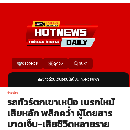
ค้นหา
ตรวจหวย
ดูดวง
🏡
ข่าวด่วน
เด่นออนไลน์
บันเทิง
หวย
กีฬา
ข่าวด่วน
รถทัวร์ตกเขาเหนือ เบรกไหม้
เสียหลัก พลิกคว่ำ ผู้โดยสาร
บาดเจ็บ-เสียชีวิตหลายราย