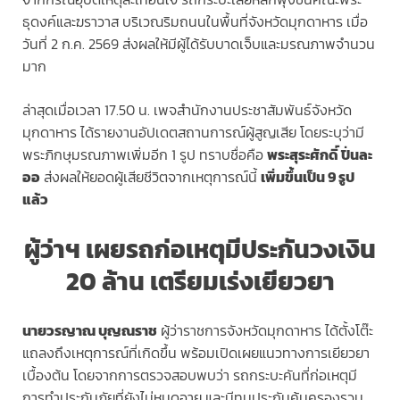
ธุดงค์และฆราวาส บริเวณริมถนนในพื้นที่จังหวัดมุกดาหาร เมื่อ
วันที่ 2 ก.ค. 2569 ส่งผลให้มีผู้ได้รับบาดเจ็บและมรณภาพจำนวน
มาก
ล่าสุดเมื่อเวลา 17.50 น. เพจสำนักงานประชาสัมพันธ์จังหวัด
มุกดาหาร ได้รายงานอัปเดตสถานการณ์ผู้สูญเสีย โดยระบุว่ามี
พระภิกษุมรณภาพเพิ่มอีก 1 รูป ทราบชื่อคือ
พระสุระศักดิ์ ปิ่นละ
ออ
ส่งผลให้ยอดผู้เสียชีวิตจากเหตุการณ์นี้
เพิ่มขึ้นเป็น 9 รูป
แล้ว
ผู้ว่าฯ เผยรถก่อเหตุมีประกันวงเงิน
20 ล้าน เตรียมเร่งเยียวยา
นายวรญาณ บุญณราช
ผู้ว่าราชการจังหวัดมุกดาหาร ได้ตั้งโต๊ะ
แถลงถึงเหตุการณ์ที่เกิดขึ้น พร้อมเปิดเผยแนวทางการเยียวยา
เบื้องต้น โดยจากการตรวจสอบพบว่า รถกระบะคันที่ก่อเหตุมี
การทำประกันภัยที่ยังไม่หมดอายุ และมีทุนประกันคุ้มครองรวม