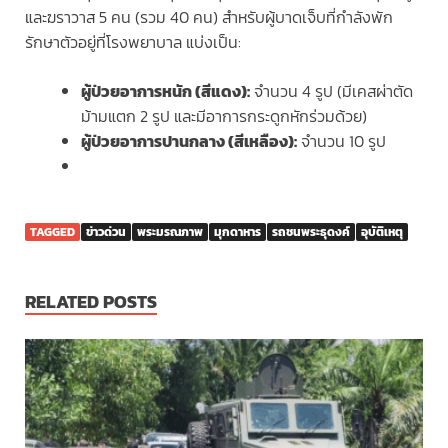
และฆราวาส 5 คน (รวม 40 คน) สำหรับผู้บาดเจ็บที่กำลังพัก
รักษาตัวอยู่ที่โรงพยาบาล แบ่งเป็น:
ผู้ป่วยอาการหนัก (สีแดง):
จำนวน 4 รูป (มีเคสผ่าตัด
ม้ามแตก 2 รูป และมีอาการกระดูกหักร่วมด้วย)
ผู้ป่วยอาการปานกลาง (สีเหลือง):
จำนวน 10 รูป
TAGGED
ข่าวด่วน
พระมรณภาพ
มุกดาหาร
รถชนพระธุดงค์
อุบัติเหตุ
RELATED POSTS