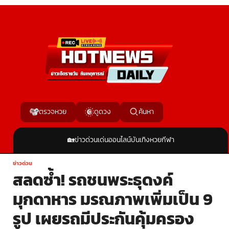
ค้นหา
ตรวจหวย
ดูดวง
🏡
ข่าวด่วน
เด่นออนไลน์
บันเทิง
หวย
กีฬา
ข่าวด่วน
สลดซ้ำ! รถชนพระธุดงค์
มุกดาหาร มรณภาพเพิ่มเป็น 9
รูป เผยรถมีประกันคุ้มครอง