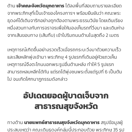
ด้าน
เจ้าคณะจังหวัดมุกดาหาร
ได้ลงพื้นที่สอบถามรายละเอียด
จากพระภิกษุที่เป็นเจ้าของโครงการฯ พร้อมยืนยันว่า คณะพระ
ธุดงค์ได้เดินจาริกอย่างถูกต้องตามพระธรรมวินัย โดยเดินเรียง
หนึ่งสวนทางกับการจราจรเพื่อให้มองเห็นรถที่วิ่งมา และเดินห่าง
จากเส้นขอบทาง (เส้นทึบ) เข้าไปริมถนนด้านในสุดถึง 2 เมตร
เหตุการณ์เกิดขึ้นอย่างรวดเร็วเมื่อรถกระบะวิ่งมาด้วยความเร็ว
และเสียหลักพุ่งเข้ามา พระภิกษุ 4 รูปแรกที่เดินอยู่หัวแถวเห็น
เหตุการณ์จึงตะโกนบอกพระรูปอื่นด้านหลัง ทำให้ 5 รูปแรก
สามารถหลบหลีกได้ทัน แต่รถได้พุ่งชนพระตั้งแต่รูปที่ 6 เป็นต้น
ไป จนเกิดโศกนาฏกรรมดังกล่าว
อัปเดตยอดผู้บาดเจ็บจาก
สาธารณสุขจังหวัด
ทางด้าน
นายแพทย์สาธารณสุขจังหวัดมุกดาหาร
สรุปข้อมูลผู้
ประสบเหตุว่า คณะเดินธุดงค์กลุ่มนี้ประกอบด้วย พระภิกษุ 35 รูป