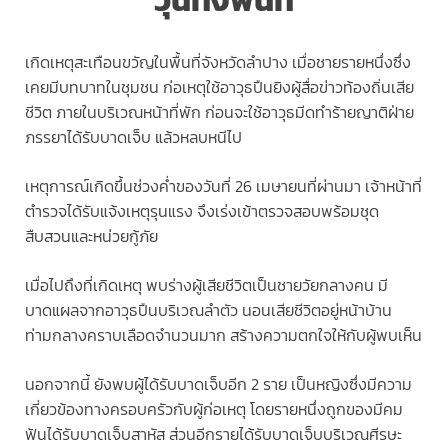
วุ่นทั้งพื้นที่
เกิดเหตุสะเทือนขวัญในพื้นที่จังหวัดลำปาง เมื่อชายรายหนึ่งซึ่ง
เคยมีบทบาทในชุมชน ก่อเหตุใช้อาวุธปืนยิงผู้สื่อข่าวท้องถิ่นเสีย
ชีวิต ภายในบริเวณหน้าที่พัก ก่อนจะใช้อาวุธมีดทำร้ายญาติฝ่าย
ภรรยาได้รับบาดเจ็บ แล้วหลบหนีไป
เหตุการณ์เกิดขึ้นช่วงค่ำของวันที่ 26 เมษายนที่ผ่านมา เจ้าหน้าที่
ตำรวจได้รับแจ้งเหตุรุนแรง จึงเร่งเข้าตรวจสอบพร้อมชุด
สืบสวนและหน่วยกู้ภัย
เมื่อไปถึงที่เกิดเหตุ พบร่างผู้เสียชีวิตเป็นชายวัยกลางคน มี
บาดแผลจากอาวุธปืนบริเวณลำตัว นอนเสียชีวิตอยู่หน้าบ้าน
ท่ามกลางคราบเลือดจำนวนมาก สร้างความตกใจให้กับผู้พบเห็น
นอกจากนี้ ยังพบผู้ได้รับบาดเจ็บอีก 2 ราย เป็นหญิงซึ่งมีความ
เกี่ยวข้องทางครอบครัวกับผู้ก่อเหตุ โดยรายหนึ่งถูกของมีคม
ฟันได้รับบาดเจ็บสาหัส ส่วนอีกรายได้รับบาดเจ็บบริเวณศีรษะ