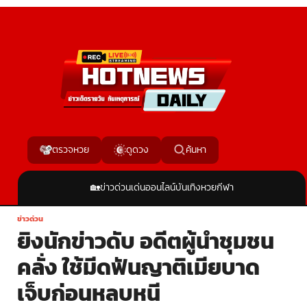
ค้นหา
ตรวจหวย
ดูดวง
🏡
ข่าวด่วน
เด่นออนไลน์
บันเทิง
หวย
กีฬา
ข่าวด่วน
ยิงนักข่าวดับ อดีตผู้นำชุมชน
คลั่ง ใช้มีดฟันญาติเมียบาด
เจ็บก่อนหลบหนี