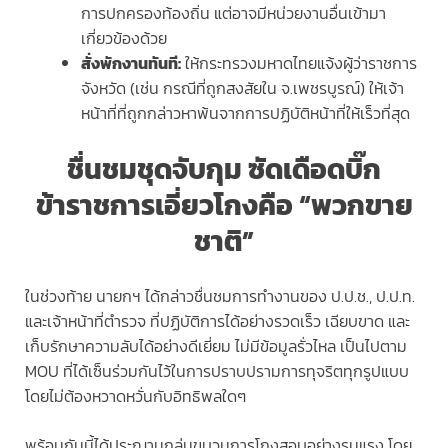
การปกครองท้องถิ่น แต่อาจมีหน่วยงานอื่นเข้ามา
เกี่ยวข้องด้วย
สั่งพักงานทันที:
ให้กระทรวงมหาดไทยแจ้งผู้ว่าราชการ
จังหวัด (เช่น กรณีที่ถูกสงสัยใน จ.เพชรบูรณ์) ให้เจ้า
หน้าที่ที่ถูกกล่าวหาพ้นจากการปฏิบัติหน้าที่ให้เร็วที่สุด
ชื่นชมชุดจับกุม ซัดเดือดบิ๊ก
ข้าราชการเอี่ยวโกงคือ “พวกขาย
ชาติ”
ในช่วงท้าย นายกฯ ได้กล่าวชื่นชมการทำงานของ ป.ป.ช., ป.ป.ท.
และเจ้าหน้าที่ตำรวจ ที่ปฏิบัติการได้อย่างรวดเร็ว เฉียบขาด และ
เก็บรักษาความลับได้อย่างดีเยี่ยม ไม่มีข้อมูลรั่วไหล เป็นไปตาม
MOU ที่ได้เซ็นร่วมกันไว้ในการปราบปรามการทุจริตทุกรูปแบบ
โดยไม่ต้องหวาดหวั่นกับอิทธิพลใดๆ
พร้อมกันนี้ได้ประณามกลุ่มขบวนการโกงสอบอย่างรุนแรง โดย