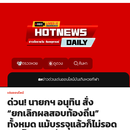
ค้นหา
ตรวจหวย
ดูดวง
🏡
ข่าวด่วน
เด่นออนไลน์
บันเทิง
หวย
กีฬา
เด่นออนไลน์
ด่วน! นายกฯ อนุทิน สั่ง
“ยกเลิกผลสอบท้องถิ่น”
ทั้งหมด แม้บรรจุแล้วก็ไม่รอด