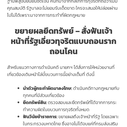
ฐานพิสูจน์ยืนยันชัดเจน คนที่มาจากกลไกการทุจริตก็ถือว่าไม่มี
คุณสมบัติ รัฐบาลจะไม่ยอมรับเด็ดขาด ใครจะเสนอให้ปล่อยผ่าน
ไปไม่ได้เพราะมาจากการกระทำที่ผิดกฎหมาย
ขยายผลยึดทรัพย์ – สั่งฟันเจ้า
หน้าที่รัฐเอี่ยวทุจริตแบบถอนราก
ถอนโคน
สำหรับแนวทางการดำเนินคดี นายกฯ ได้สั่งการให้หน่วยงานที่
เกี่ยวข้องเดินหน้าไล่บี้ขบวนการนี้อย่างเต็มที่ ดังนี้:
นำตัวผู้กระทำผิดมาลงโทษ:
ดำเนินคดีทางกฎหมายกับ
ทุกคนที่มีส่วนเกี่ยวข้อง
ยึดทรัพย์สิน:
ตรวจสอบและยึดทรัพย์ที่ได้จากการกระ
ทำความผิดในขบวนการทุจริตทั้งหมด
ฟันวินัยข้าราชการ:
ขยายผลถึงเจ้าหน้าที่รัฐ โดยเฉพาะ
ในกระทรวงมหาดไทย ซึ่งอาจไม่ได้จบแค่ที่กรมส่งเสริม