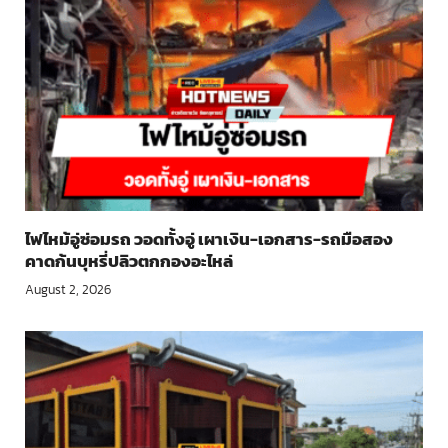
ไฟไหม้อู่ซ่อมรถ วอดทั้งอู่ เผาเงิน-เอกสาร-รถมือสอง
คาดก้นบุหรี่ปลิวตกกองอะไหล่
August 2, 2026