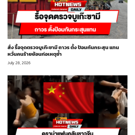
สั่ง รื้อจุดตรวจบูเก๊ะซามี ถาวร ตั้ง ป้อมกันกระสุน แทน
หวั่นคนร้ายย้อนก่อเหตุซ้ำ
July 28, 2026