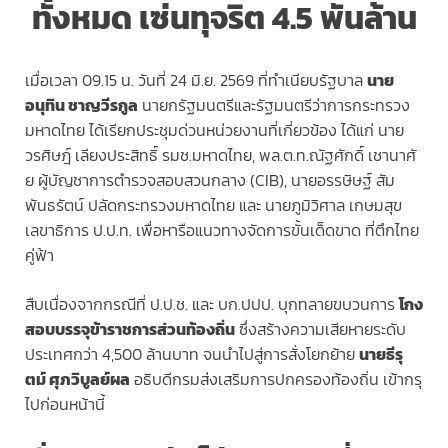
ทั้งหมด เซ่นทุจริต 4.5 พันล้าน
เมื่อเวลา 09.15 น. วันที่ 24 มิ.ย. 2569 ที่ทำเนียบรัฐบาล
นาย
อนุทิน ชาญวีรกูล
นายกรัฐมนตรีและรัฐมนตรีว่าการกระทรวง
มหาดไทย ได้เรียกประชุมด่วนหน่วยงานที่เกี่ยวข้อง ได้แก่ นาย
วรศิษฎ์ เลียงประสิทธิ์ รมช.มหาดไทย, พล.ต.ท.ณัฐศักดิ์ เชานาศั
ย ผู้บัญชาการตำรวจสอบสวนกลาง (CIB), นายอรรษิษฐ์ สัม
พันธรัตน์ ปลัดกระทรวงมหาดไทย และ นายภูมิวิศาล เกษมสุข
เลขาธิการ ป.ป.ท. เพื่อหารือแนวทางจัดการขั้นเด็ดขาด ที่ตึกไทย
คู่ฟ้า
สืบเนื่องจากกรณีที่ ป.ป.ช. และ บก.ปปป. บุกทลายขบวนการ
โกง
สอบบรรจุข้าราชการส่วนท้องถิ่น
ซึ่งสร้างความเสียหายระดับ
ประเทศกว่า 4,500 ล้านบาท จนนำไปสู่การสั่งโยกย้าย
นายธีรุ
ตม์ ศุภวิบูลย์ผล
อธิบดีกรมส่งเสริมการปกครองท้องถิ่น เข้ากรุ
ไปก่อนหน้านี้