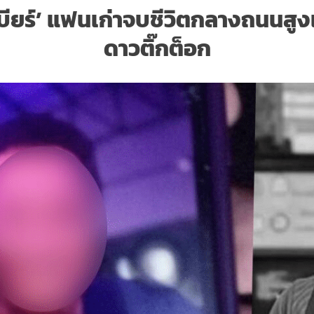
‘เบียร์’ แฟนเก่าจบชีวิตกลางถนนสูง
ดาวติ๊กต็อก