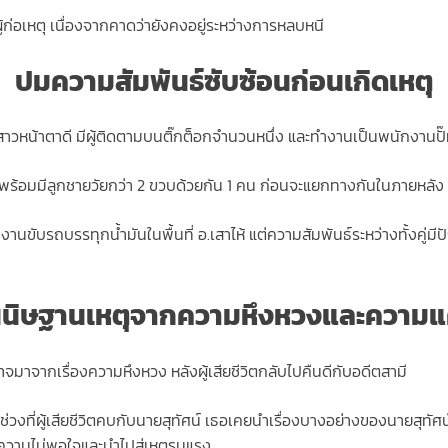
ู้ก่อเหตุ เนื่องจากคาดว่ายังคงอยู่ระหว่างการหลบหนี
ปมความสัมพันธ์ซับซ้อนก่อนเกิดเหตุ
สาวหน้าตาดี มีผู้ติดตามบนติ๊กต็อกจำนวนหนึ่ง และทำงานเป็นพนักงานปั๊มน
า พร้อมมีลูกชายวัยกว่า 2 ขวบด้วยกัน 1 คน ก่อนจะแยกทางกันในภายหลัง
งทำงานขับรถบรรทุกน้ำมันในพื้นที่ อ.เสาไห้ แต่ความสัมพันธ์ระหว่างทั้งคู่ม
นนิษฐานเหตุจากความหึงหวงและความแ
าจมาจากเรื่องความหึงหวง หลังผู้เสียชีวิตกลับไปคืนดีกับอดีตสามี
ือช่วงที่ผู้เสียชีวิตคบกับนายสุทัศน์ เธอเคยนำเรื่องบางอย่างของนายสุทัศ
ความไม่พอใจและนำไปสู่เหตุรุนแรง