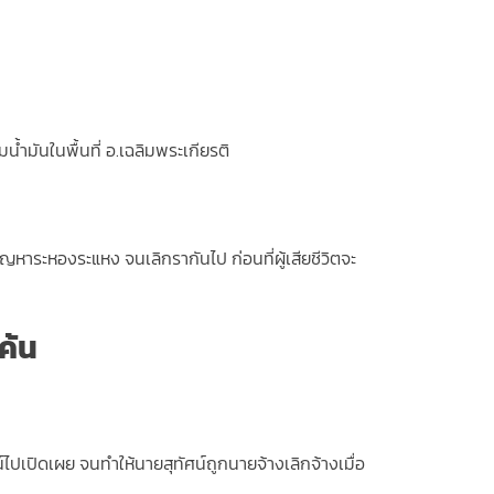
้ำมันในพื้นที่ อ.เฉลิมพระเกียรติ
ีปัญหาระหองระแหง จนเลิกรากันไป ก่อนที่ผู้เสียชีวิตจะ
ค้น
น์ไปเปิดเผย จนทำให้นายสุทัศน์ถูกนายจ้างเลิกจ้างเมื่อ