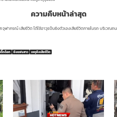
ความคืบหน้าล่าสุด
ง น.ส.จุฬาภรณ์ เสียชีวิต ได้ใช้อาวุธปืนยิงตัวเองเสียชีวิตภายในรถ บริเว
ติ๊กต็อก
ยิงแฟนสาว
เหตุยิงเสียชีวิต