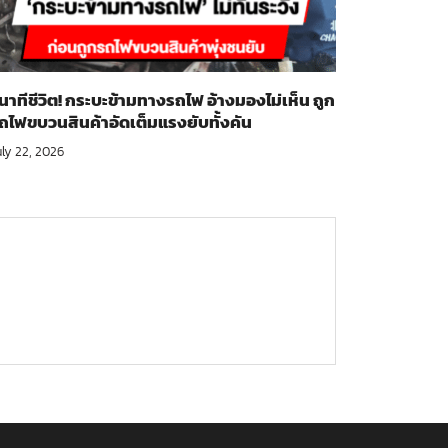
ินาทีชีวิต! กระบะข้ามทางรถไฟ อ้างมองไม่เห็น ถูก
ถไฟขบวนสินค้าอัดเต็มแรงยับทั้งคัน
uly 22, 2026