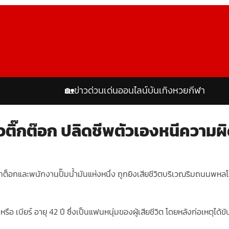
🏡
ข่าวด่วน
เด่นออนไลน์
บันเทิง
หวย
กีฬา
ดาวติ๊กต๊อก ปลิดชีพตัวเองหนีความ
ิ๊กต็อกและพนักงานปั๊มน้ำมันแห่งหนึ่ง ถูกยิงเสียชีวิตบริเวณริมถนนพหลโยธ
น์ หรือ เบียร์ อายุ 42 ปี ซึ่งเป็นแฟนหนุ่มของผู้เสียชีวิต โดยหลังก่อเหตุได