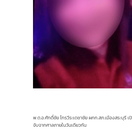
พ.ต.อ.ศักดิ์ชัย ไกรวีระเดชาชัย ผกก.สภ.เมืองสระบุร
จับจากศาลภายในวันเดียวกัน