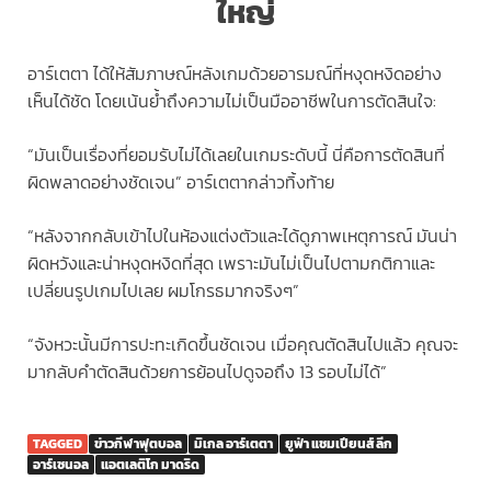
ใหญ่
อาร์เตตา ได้ให้สัมภาษณ์หลังเกมด้วยอารมณ์ที่หงุดหงิดอย่าง
เห็นได้ชัด โดยเน้นย้ำถึงความไม่เป็นมืออาชีพในการตัดสินใจ:
“มันเป็นเรื่องที่ยอมรับไม่ได้เลยในเกมระดับนี้ นี่คือการตัดสินที่
ผิดพลาดอย่างชัดเจน” อาร์เตตากล่าวทิ้งท้าย
“หลังจากกลับเข้าไปในห้องแต่งตัวและได้ดูภาพเหตุการณ์ มันน่า
ผิดหวังและน่าหงุดหงิดที่สุด เพราะมันไม่เป็นไปตามกติกาและ
เปลี่ยนรูปเกมไปเลย ผมโกรธมากจริงๆ”
“จังหวะนั้นมีการปะทะเกิดขึ้นชัดเจน เมื่อคุณตัดสินไปแล้ว คุณจะ
มากลับคำตัดสินด้วยการย้อนไปดูจอถึง 13 รอบไม่ได้”
TAGGED
ข่าวกีฬาฟุตบอล
มิเกล อาร์เตตา
ยูฟ่า แชมเปียนส์ ลีก
อาร์เซนอล
แอตเลติโก มาดริด