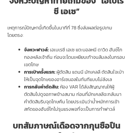
จังหวะปัญหาท้ายเกมของ “เอเบเร
ชี เอเซ”
เหตุการณ์ปัญหานี้เกิดขึ้นในนาทีที่ 78 ซึ่งส่งผลต่อรูปเกม
โดยตรง:
จังหวะฟาวล์:
เอเบเรชี เอเซ แตะบอลหนี ดาวิด ฮันช์โก
กองหลังเจ้าถิ่น ก่อนจะโดนเหยียบเท้าจนล้มลงในกรอบ
เขตโทษ
การเป่าครั้งแรก:
ผู้ตัดสิน แดนนี มักเคลลี ตัดสินใจเป่า
ให้เป็นจุดโทษของอาร์เซนอลในทันทีแบบไม่ลังเล
การกลับคำตัดสิน:
ห้อง VAR ได้ส่งสัญญาณให้ผู้
ตัดสินไปดูจอภาพข้างสนาม ก่อนที่มักเคลลีจะกลับมา
คำตัดสินริบจุดโทษคืน โดยประเมินว่าน้ำหนักการเข้า
สกัดของฮันช์โกไม่รุนแรงพอที่จะเป็นการทำฟาวล์
บทสัมภาษณ์เดือดจากกุนซือปืน