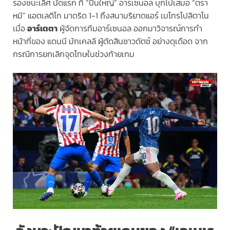
รองชนะเลิศ นัดแรก ที่ “ปืนใหญ่” อาร์เซนอล บุกไปเสมอ “ตรา
หมี” แอตเลติโก มาดริด 1-1 ถึงสนามริยาดแอร์ เมโทรโปลิตาโน
เมื่อ
อาร์เตตา
ผู้จัดการทีมอาร์เซนอล ออกมาวิจารณ์การทำ
หน้าที่ของ แดนนี มักเคลลี ผู้ตัดสินชาวดัตช์ อย่างดุเดือด จาก
กรณีการยกเลิกจุดโทษในช่วงท้ายเกม