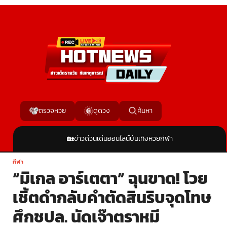
ค้นหา
ตรวจหวย
ดูดวง
🏡
ข่าวด่วน
เด่นออนไลน์
บันเทิง
หวย
กีฬา
กีฬา
“มิเกล อาร์เตตา” ฉุนขาด! โวย
เชิ้ตดำกลับคำตัดสินริบจุดโทษ
ศึกชปล. นัดเจ๊าตราหมี