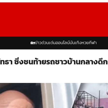
🏡
ข่าวด่วน
เด่นออนไลน์
บันเทิง
หวย
กีฬา
ัทธา ซิ่งชนท้ายรถชาวบ้านกลางดึก