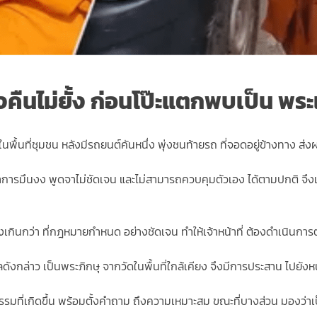
งคืนไม่ยั้ง ก่อนโป๊ะแตกพบเป็น พระ
พื้นที่ชุมชน หลังมีรถยนต์คันหนึ่ง พุ่งชนท้ายรถ ที่จอดอยู่ข้างทาง ส่งผ
บขี่ มีอาการมึนงง พูดจาไม่ชัดเจน และไม่สามารถควบคุมตัวเอง ได้ตามปกติ
กินกว่า ที่กฎหมายกำหนด อย่างชัดเจน ทำให้เจ้าหน้าที่ ต้องดำเนินการต
ล่าว เป็นพระภิกษุ จากวัดในพื้นที่ใกล้เคียง จึงมีการประสาน ไปยังหน่วย
มที่เกิดขึ้น พร้อมตั้งคำถาม ถึงความเหมาะสม ขณะที่บางส่วน มองว่าเป็