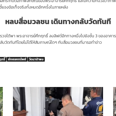
งผลกระทบต่อภาพลักษณ์ของพระอาจารย์คึกฤทธิ์ และมีความกังวลว่าภาพอ
อชี้แจงข้อเท็จจริงทั้งหมดอีกครั้งในภายหลัง
หลบสื่อมวลชน เดินทางกลับวัดทันที
ำรวจได้พา พระอาจารย์คึกฤทธิ์ ลงลิฟต์อีกทางหนึ่งไปยังชั้น 3 ของอา
บวัดทันทีโดยไม่ได้ให้สัมภาษณ์ใดๆ กับสื่อมวลชนที่มารอทำข่าว
ทธิ์
ยักยอกทรัพย์
วัดนาป่าพง