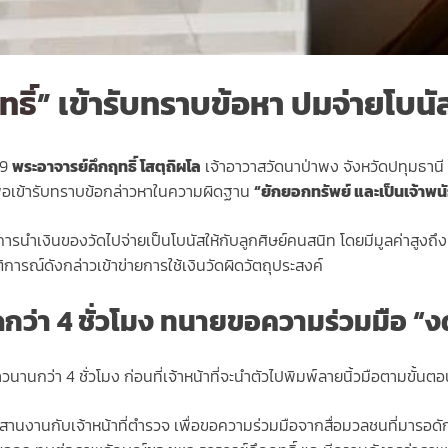
ธิ์
” เข้ารับทราบข้อหา ปมจ่ายโบน
69
พระอาจารย์คึกฤทธิ์ โสตฺถิผโล
เจ้าอาวาสวัดนาป่าพง จังหวัดปทุมธาน
่อเข้ารับทราบข้อกล่าวหาในความผิดฐาน
“ยักยอกทรัพย์ และเป็นเจ้าพนั
นำเงินของวัดไปจ่ายเป็นโบนัสให้กับลูกศิษย์คนสนิท โดยมีมูลค่าสูงถึง
ติการณ์ดังกล่าวเข้าข่ายการใช้เงินวัดผิดวัตถุประสงค์
กว่า 4 ชั่วโมง ทนายขอความร่วมมือ “
านกว่า 4 ชั่วโมง ก่อนที่เจ้าหน้าที่จะนำตัวไปพิมพ์ลายนิ้วมือตามขั้
ะสานงานกับเจ้าหน้าที่ตำรวจ เพื่อขอความร่วมมือจากสื่อมวลชนที่มารอดั