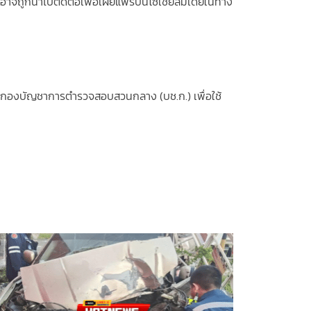
าจถูกนำไปตัดต่อเพื่อเผยแพร่บนโซเชียลมีเดียในทาง
คารกองบัญชาการตำรวจสอบสวนกลาง (บช.ก.) เพื่อใช้