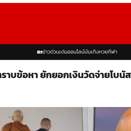
🏡
ข่าวด่วน
เด่นออนไลน์
บันเทิง
หวย
กีฬา
ทราบข้อหา ยักยอกเงินวัดจ่ายโบนัสล