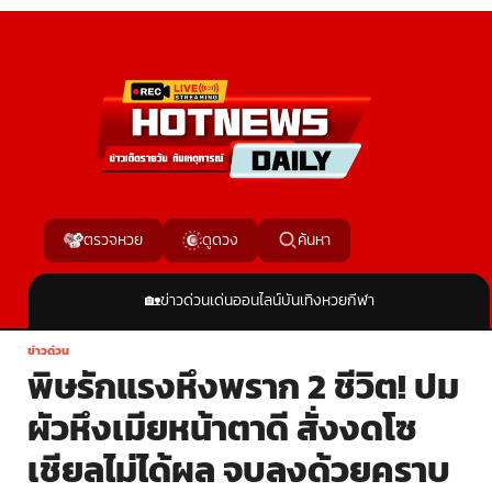
ค้นหา
ตรวจหวย
ดูดวง
🏡
ข่าวด่วน
เด่นออนไลน์
บันเทิง
หวย
กีฬา
ข่าวด่วน
พิษรักแรงหึงพราก 2 ชีวิต! ปม
ผัวหึงเมียหน้าตาดี สั่งงดโซ
เชียลไม่ได้ผล จบลงด้วยคราบ