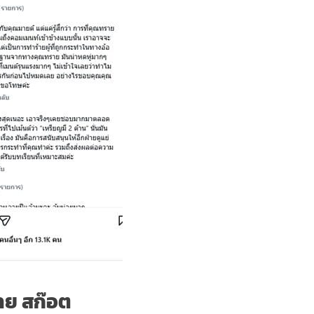
าย สก๊อต