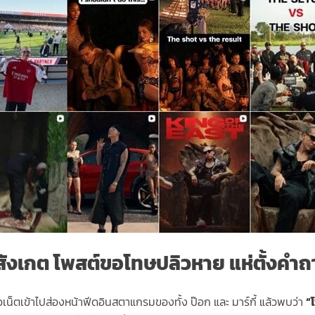
สังเกต โพสต์ขอโทษปลิวหาย แห่ตั้งค
ีชาวเน็ตเข้าไปส่องหน้าฟีดอินสตาแกรมของทั้ง ป๊อก และ มาร์กี้ แล้วพบว่า
“