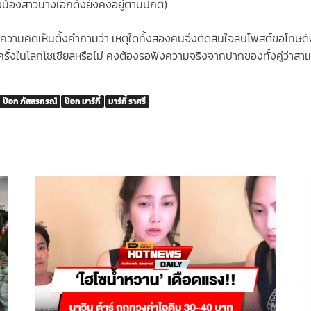
งน้องสาวนางเอกดังยังคงอยู่ตามปกติ)
งความคิดเห็นตั้งคำถามว่า เหตุใดทั้งสองคนจึงตัดสินใจลบโพสต์ขอโทษดัง
ครั้งในโลกโซเชียลหรือไม่ คงต้องรอฟังความจริงจากปากของทั้งคู่ว่าสาเห
ป๊อก ภัสสรกรณ์
ป๊อก มาร์กี้
มาร์กี้ ราศรี