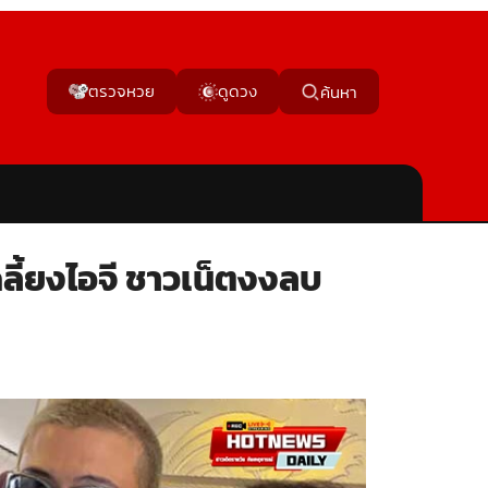
ตรวจหวย
ดูดวง
ค้นหา
กลี้ยงไอจี ชาวเน็ตงงลบ