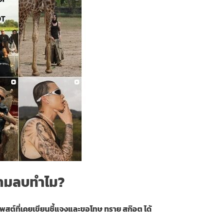
ำถามลบทำไม?
โพสต์ที่เคยเขียนชี้แจงและขอโทษ ทราย สก๊อต ได้