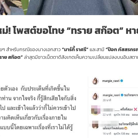
ม่! โพสต์ขอโทษ “ทราย สก๊อต” หา
ง่ายๆ สำหรับกรณีของนางเอกสาว
“มาร์กี้ ราศรี”
และสามี
“ป๊อก ภัสสรกรณ
ราย สก๊อต”
ล่าสุดมีชาวเน็ตตาดีสังเกตเห็นความเปลี่ยนแปลงบนอินสตาแก