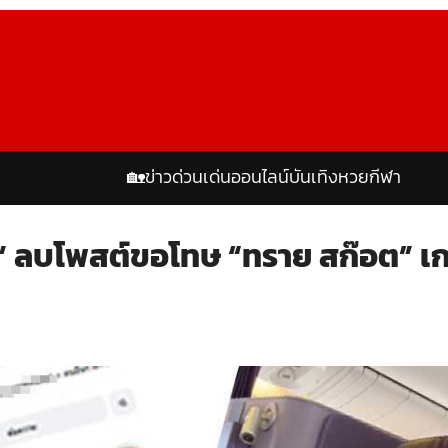
🏡
ข่าวด่วน
เด่นออนไลน์
บันเทิง
หวย
กีฬา
กี้” ลบโพสต์ขอโทษ “ทราย สก๊อต” เ