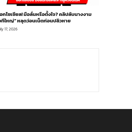
็อกโซเชียล! มือลั่นหรือตั้งใจ? คลิปลับนางงาม
วทีใหญ่” หลุดว่อนเน็ตก่อนปลิวหาย
ly 17, 2026