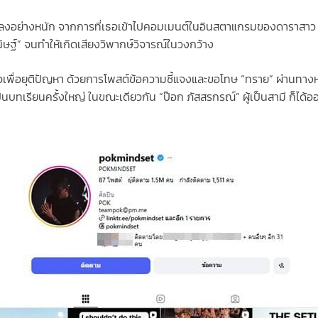
ัวร์ลงอย่างหนัก จากการที่เธอเข้าไปคอมเมนต์ในอินสตาแกรมของดาราสาว “มา
ษฐ์” จนทำให้เกิดเสียงวิพากษ์วิจารณ์ในวงกว้าง
อนไหวเพื่อยุติปัญหา ด้วยการโพสต์ข้อความชี้แจงและขอโทษ “ทราย” ผ่านท
เป็นบทเรียนครั้งใหญ่ ในขณะเดียวกัน “ป๊อก ภัสสรกรณ์” ผู้เป็นสามี ก็ไ