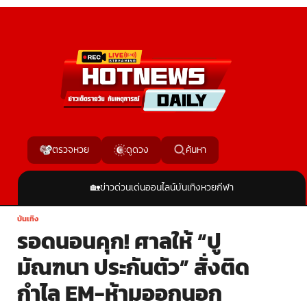
ค้นหา
ตรวจหวย
ดูดวง
🏡
ข่าวด่วน
เด่นออนไลน์
บันเทิง
หวย
กีฬา
บันเทิง
รอดนอนคุก! ศาลให้ “ปู
มัณฑนา ประกันตัว” สั่งติด
กำไล EM-ห้ามออกนอก