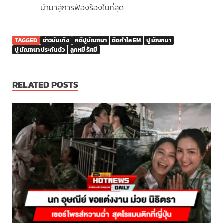
นำมาสู่การฟ้องร้องในที่สุด
TAGGED
ข่าวบันเทิง
คดีปูมัณฑนา
ติดกำไล EM
ปู มัณฑนา
ปู มัณฑนา ประกันตัว
ลูกหมี รัศมี
RELATED POSTS