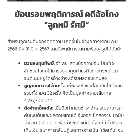
ย้อนรอยพฤติการณ์ คดีฉ้อโกง
“ลูกหมี รัศมี”
สำหรับจุดเริ่มต้นของคดีความ เกิดขึ้นในช่วงกลางเดือน ก.ย.
2566 ถึง 31 มี.ค. 2567 โดยมีพฤติการณ์ตามฟ้องสรุปได้ดังนี้:
ชวนลงทุนทิพย์:
จำเลยแสดงข้อความอันเป็นเท็จ
ชักชวนโจทก์ให้มาร่วมลงทุนทำธุรกิจขายกระเป๋าแบ
รนด์เนมหรู โดยอ้างว่าจะได้รับผลตอบแทนสูง
สูญเงินกว่า 4 ล้าน:
โจทก์หลงเชื่อและโอนเงินให้จำเลย
รวมทั้งหมด 32 ครั้ง คิดเป็นมูลค่าความเสียหาย
4,237,700 บาท
สั่งจ่ายเช็คเด้ง:
เมื่อถึงกำหนดชำระ จำเลยไม่สามารถ
คืนเงินต้นและผลตอบแทนได้ จึงออกเช็คสั่งจ่าย 1 ฉบับ
จำนวน 2 ล้านบาทเพื่อชำระหนี้ แต่เมื่อโจทก์นำไปเรียก
เก็บเงิน ธนาคารกลับปฏิเสธการจ่ายเงิน (เช็คเด้ง) จน