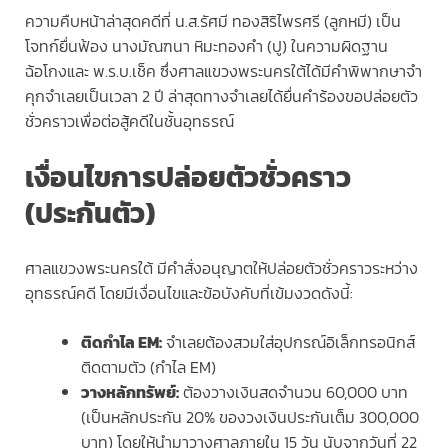
ความคืบหน้าล่าสุดคดีที่ น.ส.รัศมี ทองสิริไพรศรี (ลูกหมี) เป็น
โจทก์ยื่นฟ้อง นางมัณฑนา หิมะทองคำ (ปู) ในความผิดฐาน
ฉ้อโกงและ พ.ร.บ.เช็ค ซึ่งศาลแขวงพระนครใต้ได้มีคำพิพากษาจำ
คุกจำเลยเป็นเวลา 2 ปี ล่าสุดทางจำเลยได้ยื่นคำร้องขอปล่อยตัว
ชั่วคราวเพื่อต่อสู้คดีในชั้นอุทธรณ์
เงื่อนไขการปล่อยตัวชั่วคราว
(ประกันตัว)
ศาลแขวงพระนครใต้ มีคำสั่งอนุญาตให้ปล่อยตัวชั่วคราวระหว่าง
อุทธรณ์คดี โดยมีเงื่อนไขและข้อบังคับที่เข้มงวดดังนี้:
ติดกำไล EM:
จำเลยต้องสวมใส่อุปกรณ์อิเล็กทรอนิกส์
ติดตามตัว (กำไล EM)
วางหลักทรัพย์:
ต้องวางเงินสดจำนวน 60,000 บาท
(เป็นหลักประกัน 20% ของวงเงินประกันเต็ม 300,000
บาท) โดยให้นำมาวางศาลภายใน 15 วัน นับจากวันที่ 22