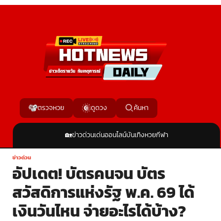
ค้นหา
ตรวจหวย
ดูดวง
🏡
ข่าวด่วน
เด่นออนไลน์
บันเทิง
หวย
กีฬา
ข่าวด่วน
อัปเดต! บัตรคนจน บัตร
สวัสดิการแห่งรัฐ พ.ค. 69 ได้
เงินวันไหน จ่ายอะไรได้บ้าง?