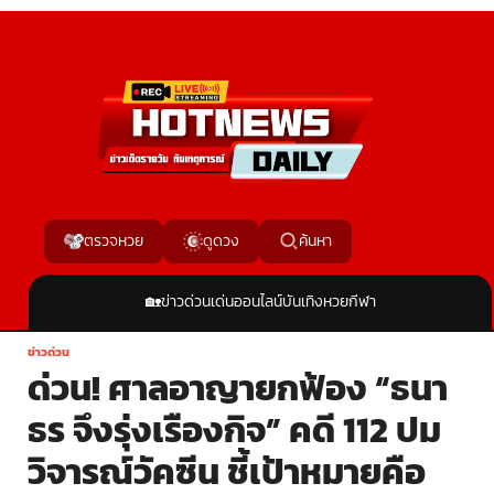
ค้นหา
ตรวจหวย
ดูดวง
🏡
ข่าวด่วน
เด่นออนไลน์
บันเทิง
หวย
กีฬา
ข่าวด่วน
ด่วน! ศาลอาญายกฟ้อง “ธนา
ธร จึงรุ่งเรืองกิจ” คดี 112 ปม
วิจารณ์วัคซีน ชี้เป้าหมายคือ