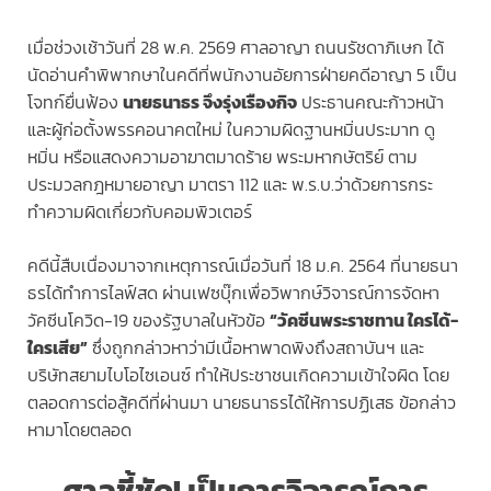
เมื่อช่วงเช้าวันที่ 28 พ.ค. 2569 ศาลอาญา ถนนรัชดาภิเษก ได้
นัดอ่านคำพิพากษาในคดีที่พนักงานอัยการฝ่ายคดีอาญา 5 เป็น
โจทก์ยื่นฟ้อง
นายธนาธร จึงรุ่งเรืองกิจ
ประธานคณะก้าวหน้า
และผู้ก่อตั้งพรรคอนาคตใหม่ ในความผิดฐานหมิ่นประมาท ดู
หมิ่น หรือแสดงความอาฆาตมาดร้าย พระมหากษัตริย์ ตาม
ประมวลกฎหมายอาญา มาตรา 112 และ พ.ร.บ.ว่าด้วยการกระ
ทำความผิดเกี่ยวกับคอมพิวเตอร์
คดีนี้สืบเนื่องมาจากเหตุการณ์เมื่อวันที่ 18 ม.ค. 2564 ที่นายธนา
ธรได้ทำการไลฟ์สด ผ่านเฟซบุ๊กเพื่อวิพากษ์วิจารณ์การจัดหา
วัคซีนโควิด-19 ของรัฐบาลในหัวข้อ
“วัคซีนพระราชทาน ใครได้-
ใครเสีย”
ซึ่งถูกกล่าวหาว่ามีเนื้อหาพาดพิงถึงสถาบันฯ และ
บริษัทสยามไบโอไซเอนซ์ ทำให้ประชาชนเกิดความเข้าใจผิด โดย
ตลอดการต่อสู้คดีที่ผ่านมา นายธนาธรได้ให้การปฏิเสธ ข้อกล่าว
หามาโดยตลอด