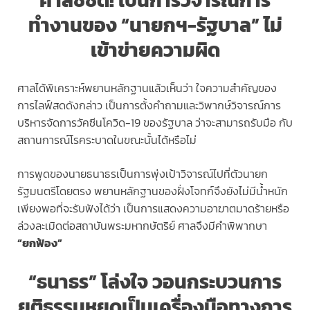
ศาลชี้ชัด! เป็นการวิจารณ์การ
ทำงานของ “นายกฯ-รัฐบาล” ไม่
เข้าข่ายความผิด
ศาลได้พิเคราะห์พยานหลักฐานแล้วเห็นว่า ใจความสำคัญของ
การไลฟ์สดดังกล่าว เป็นการตั้งคำถามและวิพากษ์วิจารณ์การ
บริหารจัดการวัคซีนโควิด-19 ของรัฐบาล ว่าจะสามารถรับมือ กับ
สถานการณ์โรคระบาดในขณะนั้นได้หรือไม่
การพูดของนายธนาธรเป็นการพุ่งเป้าวิจารณ์ไปที่ตัวนายก
รัฐมนตรีโดยตรง พยานหลักฐานของฝั่งโจทก์จึงยังไม่มีน้ำหนัก
เพียงพอที่จะรับฟังได้ว่า เป็นการแสดงความอาฆาตมาดร้ายหรือ
ล่วงละเมิดต่อสถาบันพระมหากษัตริย์ ศาลจึงมีคำพิพากษา
“ยกฟ้อง”
“ธนาธร” โล่งใจ วอนกระบวนการ
ยุติธรรมหยุดเป็นเครื่องมือทางการ