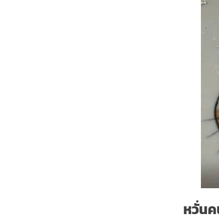
หวั่น