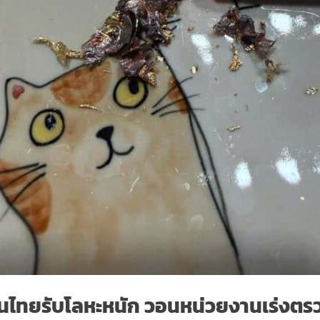
คนไทยรับโลหะหนัก วอนหน่วยงานเร่งต