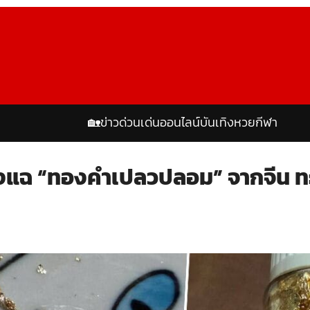
🏡
ข่าวด่วน
เด่นออนไลน์
บันเทิง
หวย
กีฬา
งแฉ “ทองคำเปลวปลอม” จากจีน ทะลั