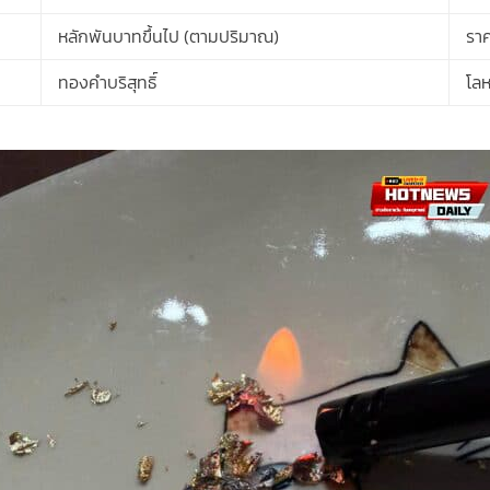
หลักพันบาทขึ้นไป (ตามปริมาณ)
ราค
ทองคำบริสุทธิ์
โลห