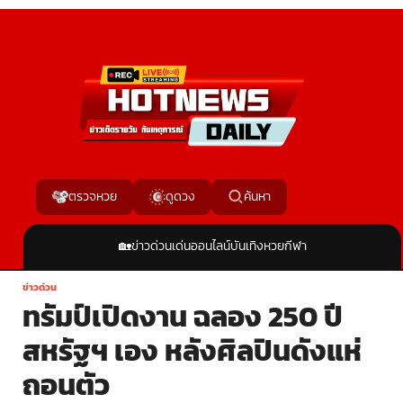
ค้นหา
ตรวจหวย
ดูดวง
🏡
ข่าวด่วน
เด่นออนไลน์
บันเทิง
หวย
กีฬา
ข่าวด่วน
ทรัมป์เปิดงาน ฉลอง 250 ปี
สหรัฐฯ เอง หลังศิลปินดังแห่
ถอนตัว