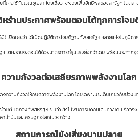
ที่เคยใช้กับเวเนซุเอลา โดยเชื่อว่าจะช่วยเพิ่มอิทธิพลของสหรัฐฯ ในต
อิหร่านประกาศพร้อมตอบโต้ทุกการโจมต
GC) เปิดเผยว่า ได้เปิดปฏิบัติการโจมตีฐานทัพสหรัฐฯ หลายแห่งในภูมิภาค 
ากสหรัฐฯ เตหะรานจะตอบโต้ด้วยมาตรการที่รุนแรงยิ่งกว่าเดิม พร้อมประ
ความกังวลต่อเสถียรภาพพลังงานโลก
้างความกังวลให้กับตลาดพลังงานโลก โดยเฉพาะประเด็นเกี่ยวกับช่องแค
โจมตี แต่กองทัพสหรัฐฯ ระบุว่า ยังไม่พบการปิดกั้นเส้นทางเดินเรือจริง
ราคาน้ำมันและเศรษฐกิจโลกในวงกว้าง
สถานการณ์ยังเสี่ยงบานปลาย