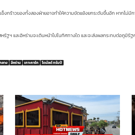
นแข็งกร้าวของทั้งสองฝ่ายอาจทำให้ความขัดแย้งยกระดับขึ้นอีก หากไม
งสหรัฐฯ และอิหร่านจะเดินหน้าไปในทิศทางใด และจะส่งผลกระทบต่อภูมิร
กลาง
อิหร่าน
เกาะคาร์ก
โดนัลด์ ทรัมป์