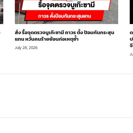
อ
สั่ง รื้อจุดตรวจบูเก๊ะซามี ถาวร ตั้ง ป้อมกันกระสุน
ด
แทน หวั่นคนร้ายย้อนก่อเหตุซ้ำ
ป
จ
July 28, 2026
J