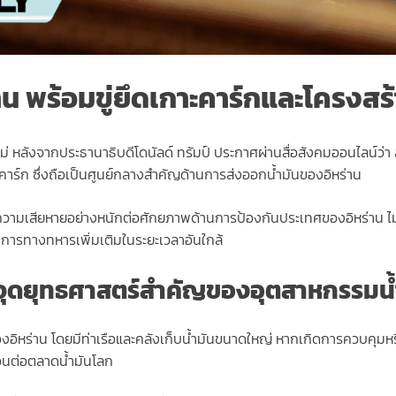
่าน พร้อมขู่ยึดเกาะคาร์กและโครงสร้
 หลังจากประธานาธิบดีโดนัลด์ ทรัมป์ ประกาศผ่านสื่อสังคมออนไลน์ว่า สห
าร์ก ซึ่งถือเป็นศูนย์กลางสำคัญด้านการส่งออกน้ำมันของอิหร่าน
งความเสียหายอย่างหนักต่อศักยภาพด้านการป้องกันประเทศของอิหร่าน ไ
การทางทหารเพิ่มเติมในระยะเวลาอันใกล้
 จุดยุทธศาสตร์สำคัญของอุตสาหกรรมน้ำ
งอิหร่าน โดยมีท่าเรือและคลังเก็บน้ำมันขนาดใหญ่ หากเกิดการควบคุมหร
อนต่อตลาดน้ำมันโลก