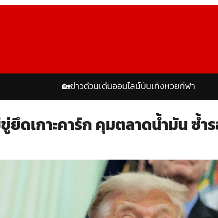
🏡
ข่าวด่วน
เด่นออนไลน์
บันเทิง
หวย
กีฬา
่ขู่ยึดเกาะคาร์ก คุมตลาดน้ำมัน ซ้