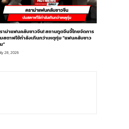
ราม่าแฟนคลับชาวจีน! สถานทูตจีนจี้ไทยจัดการ
มสตาฟใช้กำลังเกินกว่าเหตุทุ่ม “แฟนคลับชาว
ีน”
uly 28, 2026