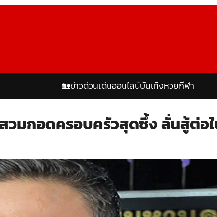
🏡
ข่าวด่วน
เด่นออนไลน์
บันเทิง
หวย
กีฬา
 สวมกอดครอบครัวสุดซึ้ง ลั่นสู้ต่อใ