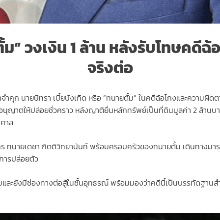
้ม” วงเงิน 1 ล้าน หลังรับโทษคดีฉ้
จริงต่อ
าจำคุก นายษิทรา เบี้ยบังเกิด หรือ “ทนายตั้ม” ในคดีฉ้อโกงและความผิด
ลอนุญาตให้ปล่อยชั่วคราว หลังญาติยื่นหลักทรัพย์เป็นที่ดินมูลค่า 2 ล้า
กศาล
านคร ทนายเดชา กิตติวิทยานันท์ พร้อมครอบครัวของทนายตั้ม เดินทางมา
บการปล่อยตัว
รรมและยังมีช่องทางต่อสู้ในชั้นอุทธรณ์ พร้อมมองว่าคดีนี้เป็นบรรทั