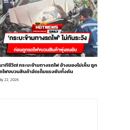
ินาทีชีวิต! กระบะข้ามทางรถไฟ อ้างมองไม่เห็น ถูก
ถไฟขบวนสินค้าอัดเต็มแรงยับทั้งคัน
uly 22, 2026