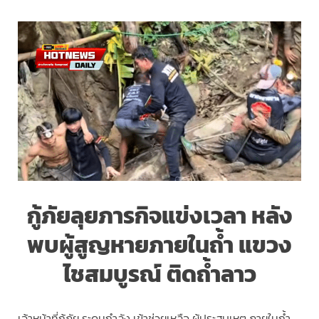
กู้ภัยลุยภารกิจแข่งเวลา หลัง
พบผู้สูญหายภายในถ้ำ แขวง
ไชสมบูรณ์ ติดถ้ำลาว
เจ้าหน้าที่กู้ภัย ระดมกำลัง เข้าช่วยเหลือ ผู้ประสบเหตุ ภายในถ้ำ