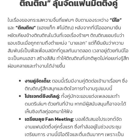
ติณติณ” ลุ้นจัดแฟนมีตติ้งคู่
ในเรื่องของกระแสความจิ้นที่แฟนๆ จับตามองระหว่าง
“นีโอ”
และ
“ติณติณ”
(แฮชแท็ก #โน่ติณ) หลังจากที่นีโอออกมายืน
หยัดเคียงข้างติณติณในวันที่เจอเรื่องร้ายๆ ติณติณยอมรับว่า
แอบเขินเมื่อถูกถามถึงตำแหน่ง “นายเอก” แต่ก็ยืนยันว่าความ
สัมพันธ์เป็นฟีลเพื่อนสนิทที่ดูแลกันมาตลอด เวลาอยู่ด้วยกันนีโอ
จะเป็นคนเฮฮา สร้างสีสัน ทำให้ติณติณที่ปกติพูดไม่ค่อยเก่งรู้สึก
ผ่อนคลายและทำงานได้ง่ายขึ้น
งานคู่จัดเต็ม:
ตอนนี้เริ่มมีงานคู่ติดต่อเข้ามาเรื่อยๆ ซึ่ง
ติณติณรู้สึกสนุกและติดใจการทำงานรูปแบบนี้
โปรเจกต์ซิงเกิลคู่:
ทั้งคู่มักจะแอบแต่งเพลงและทำ
ดนตรีเล่นๆ ด้วยกันที่บ้าน หากมีผู้สนับสนุนก็อาจจะได้
เห็นซิงเกิลคู่ออกมาให้ฟัง
เตรียมลุย Fan Meeting:
บอสได้เสนอโปรเจกต์จัด
งานแฟนมีตติ้งคู่ครั้งแรก ซึ่งกำลังอยู่ในช่วงประชุม
เตรียมการ งานนี้นีโอดีใจและตื่นเต้นมากๆ เพราะเป็น