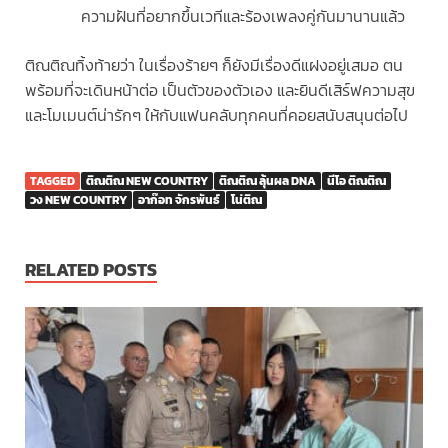
ความฝันที่อยากขึ้นเวทีและร้องเพลงคู่กันมานานแล้ว
ติณติณทิ้งท้ายว่า ในเรื่องร้ายๆ ก็ยังมีเรื่องดีแฝงอยู่เสมอ ตน
พร้อมที่จะเดินหน้าต่อ เป็นตัวของตัวเอง และยินดีเสิร์ฟความสุข
และโมเมนต์น่ารักๆ ให้กับแฟนคลับทุกคนที่คอยสนับสนุนต่อไป
TAGGED
ติณติณ NEW COUNTRY
ติณติณ ลุ้นผล DNA
นีโอ ติณติณ
วง NEW COUNTRY
อาก๊อท จักรพันธ์
โน่ติณ
RELATED POSTS