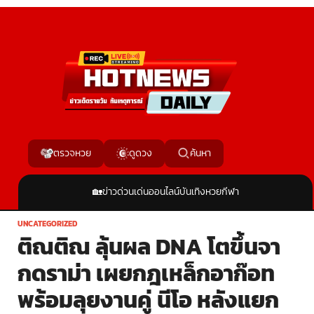
ค้นหา
ตรวจหวย
ดูดวง
🏡
ข่าวด่วน
เด่นออนไลน์
บันเทิง
หวย
กีฬา
UNCATEGORIZED
ติณติณ ลุ้นผล DNA โตขึ้นจา
กดราม่า เผยกฎเหล็กอาก๊อท
พร้อมลุยงานคู่ นีโอ หลังแยก