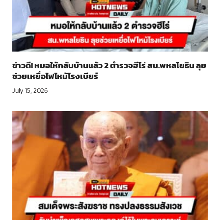
ข่าวดี! หมอให้กลับบ้านแล้ว 2 ตำรวจฮีโร่ สน.พหลโยธิน ลุย
ช่วยเหยื่อไฟไหม้โรงเบียร์
July 15, 2026