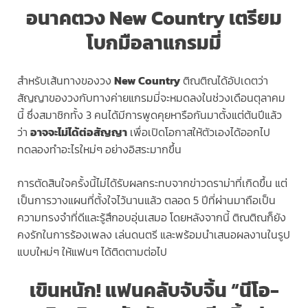
อนาคตวง New Country เตรียม
โบกมือลาแกรมมี่
สำหรับเส้นทางของวง
New Country
ติณติณได้อัปเดตว่า
สัญญาของวงกับทางค่ายแกรมมี่จะหมดลงในช่วงเดือนตุลาคม
นี้ ซึ่งสมาชิกทั้ง 3 คนได้มีการพูดคุยหารือกันมาตั้งแต่ต้นปีแล้ว
ว่า
อาจจะไม่ได้ต่อสัญญา
เพื่อเปิดโอกาสให้ตัวเองได้ออกไป
ทดลองทำอะไรใหม่ๆ อย่างอิสระมากขึ้น
การตัดสินใจครั้งนี้ไม่ได้รับผลกระทบจากข่าวดราม่าที่เกิดขึ้น แต่
เป็นการวางแผนที่ตั้งใจไว้นานแล้ว ตลอด 5 ปีที่ผ่านมาถือเป็น
ความทรงจำที่ดีและรู้สึกอบอุ่นเสมอ โดยหลังจากนี้ ติณติณก็ยัง
คงรักในการร้องเพลง เล่นดนตรี และพร้อมนำเสนอผลงานในรูป
แบบใหม่ๆ ให้แฟนๆ ได้ติดตามต่อไป
เขินหนัก! แฟนคลับจับจิ้น “นีโอ-