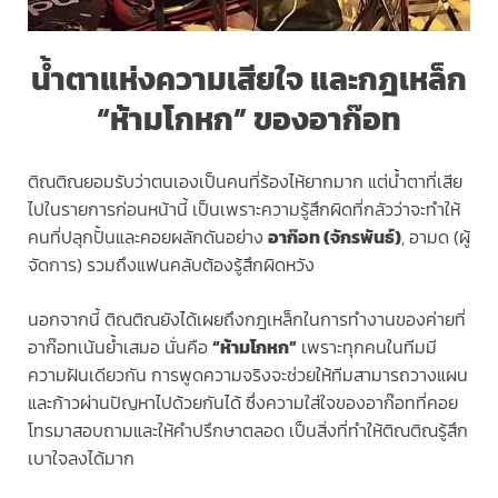
น้ำตาแห่งความเสียใจ และกฎเหล็ก
“ห้ามโกหก” ของอาก๊อท
ติณติณยอมรับว่าตนเองเป็นคนที่ร้องไห้ยากมาก แต่น้ำตาที่เสีย
ไปในรายการก่อนหน้านี้ เป็นเพราะความรู้สึกผิดที่กลัวว่าจะทำให้
คนที่ปลุกปั้นและคอยผลักดันอย่าง
อาก๊อท (จักรพันธ์)
, อามด (ผู้
จัดการ) รวมถึงแฟนคลับต้องรู้สึกผิดหวัง
นอกจากนี้ ติณติณยังได้เผยถึงกฎเหล็กในการทำงานของค่ายที่
อาก๊อทเน้นย้ำเสมอ นั่นคือ
“ห้ามโกหก”
เพราะทุกคนในทีมมี
ความฝันเดียวกัน การพูดความจริงจะช่วยให้ทีมสามารถวางแผน
และก้าวผ่านปัญหาไปด้วยกันได้ ซึ่งความใส่ใจของอาก๊อทที่คอย
โทรมาสอบถามและให้คำปรึกษาตลอด เป็นสิ่งที่ทำให้ติณติณรู้สึก
เบาใจลงได้มาก