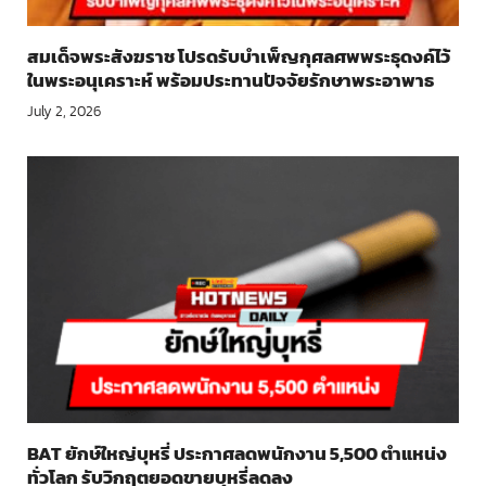
สมเด็จพระสังฆราช โปรดรับบำเพ็ญกุศลศพพระธุดงค์ไว้
ในพระอนุเคราะห์ พร้อมประทานปัจจัยรักษาพระอาพาธ
July 2, 2026
BAT ยักษ์ใหญ่บุหรี่ ประกาศลดพนักงาน 5,500 ตำแหน่ง
ทั่วโลก รับวิกฤตยอดขายบุหรี่ลดลง