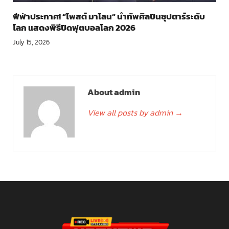
ฟีฟ่าประกาศ! “โพสต์ มาโลน” นำทัพศิลปินซุปตาร์ระดับ
โลก แสดงพิธีปิดฟุตบอลโลก 2026
July 15, 2026
About admin
View all posts by admin
→