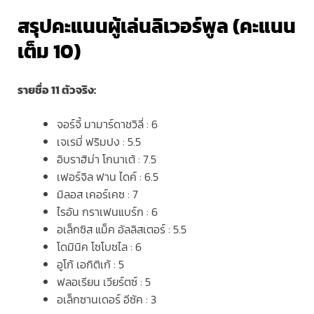
สรุปคะแนนผู้เล่นลิเวอร์พูล (คะแนน
เต็ม 10)
รายชื่อ 11 ตัวจริง:
จอร์จี้ มามาร์ดาชวิลี่ : 6
เจเรมี่ ฟริมปง : 5.5
อิบราฮิม่า โกนาเต้ : 7.5
เฟอร์จิล ฟาน ไดค์ : 6.5
มิลอส เคอร์เคซ : 7
ไรอัน กราเฟนแบร์ก : 6
อเล็กซิส แม็ค อัลลิสเตอร์ : 5.5
โดมินิค โซโบซไล : 6
อูโก้ เอกิติเก้ : 5
ฟลอเรียน เวียร์ตซ์ : 5
อเล็กซานเดอร์ อีซัค : 3