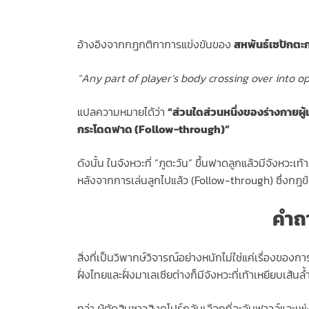
อ้างอิงจากกฎกติกาการแข่งขันของ
สหพันธ์เซปักตะ
“Any part of player’s body crossing over into 
แปลความหมายได้ว่า
“ส่วนใดส่วนหนึ่งของร่างกายผู้เ
กระโดดฟาด (Follow-through)”
ดังนั้น ในจังหวะที่ “ภูตะวัน” ขึ้นฟาดลูกแล้วมีจังหวะเท
หลังจากการเล่นลูกไปแล้ว (Follow-through) ซึ่งกฎข้อนี
คำถา
สิ่งที่เป็นวิพากษ์วิจารณ์อย่างหนักไม่ใช่แค่เรื่องขอ
ฝั่งไทยและฝั่งมาเลเซียต่างก็มีจังหวะที่เท้าเหยียบเส
ทว่า ผู้ตัดสินชาวสิงคโปร์กลับเลือกที่จะจับฟาวล์แ