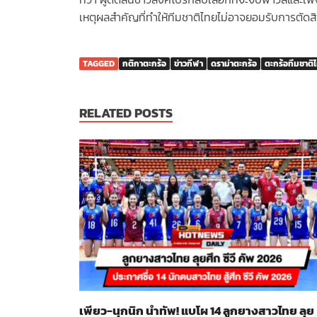
เหตุผลสำคัญที่ทำให้ทีมชาติไทยไม่อาจยอมรับการตัดสิ
TAGGED
กติกาตะกร้อ
ข่าวกีฬา
ดราม่าตะกร้อ
ตะกร้อทีมชาติ
RELATED POSTS
เพียว-นุกนิก นำทัพ! แบโผ 14 ลูกยางสาวไทย ลุย