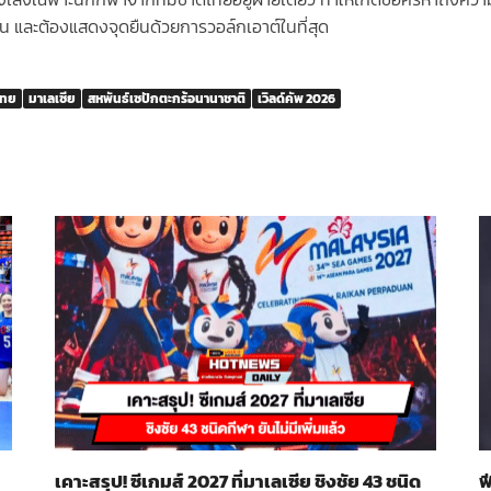
น และต้องแสดงจุดยืนด้วยการวอล์กเอาต์ในที่สุด
ไทย
มาเลเซีย
สหพันธ์เซปักตะกร้อนานาชาติ
เวิลด์คัพ 2026
เคาะสรุป! ซีเกมส์ 2027 ที่มาเลเซีย ชิงชัย 43 ชนิด
ฟ