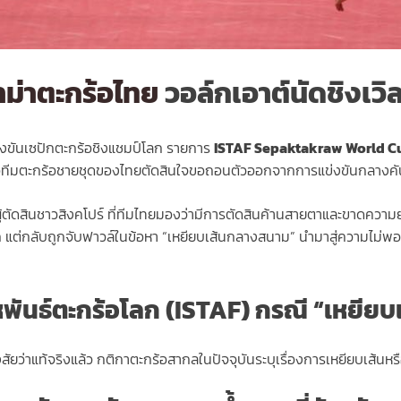
ม่าตะกร้อไทย
วอล์กเอาต์นัดชิงเวิ
งขันเซปักตะกร้อชิงแชมป์โลก รายการ
ISTAF Sepaktakraw World C
เมื่อทีมตะกร้อชายชุดของไทยตัดสินใจขอถอนตัวออกจากการแข่งขันกลางคั
ู้ตัดสินชาวสิงคโปร์ ที่ทีมไทยมองว่ามีการตัดสินค้านสายตาและขาดความย
แต่กลับถูกจับฟาวล์ในข้อหา “เหยียบเส้นกลางสนาม” นำมาสู่ความไม่พอใ
หพันธ์ตะกร้อโลก (ISTAF) กรณี “เหยีย
่าแท้จริงแล้ว กติกาตะกร้อสากลในปัจจุบันระบุเรื่องการเหยียบเส้นหรื