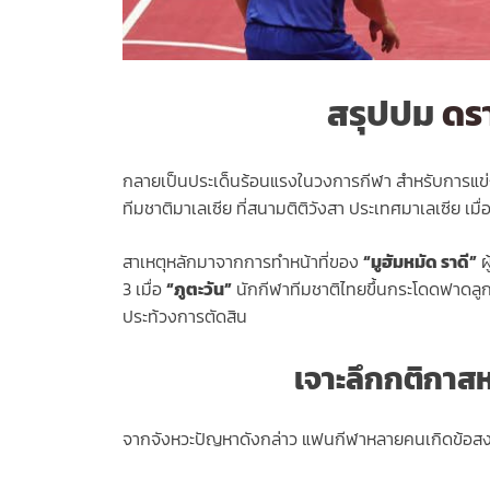
สรุปปม
ดรา
กลายเป็นประเด็นร้อนแรงในวงการกีฬา สำหรับการแข่
ทีมชาติมาเลเซีย ที่สนามติติวังสา ประเทศมาเลเซีย 
สาเหตุหลักมาจากการทำหน้าที่ของ
“มูฮัมหมัด ราดี”
ผ
3 เมื่อ
“ภูตะวัน”
นักกีฬาทีมชาติไทยขึ้นกระโดดฟาดลูก 
ประท้วงการตัดสิน
เจาะลึกกติกาส
จากจังหวะปัญหาดังกล่าว แฟนกีฬาหลายคนเกิดข้อสงสัยว