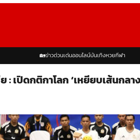
🏡
ข่าวด่วน
เด่นออนไลน์
บันเทิง
หวย
กีฬา
ย : เปิดกติกาโลก ‘เหยียบเส้นกลาง