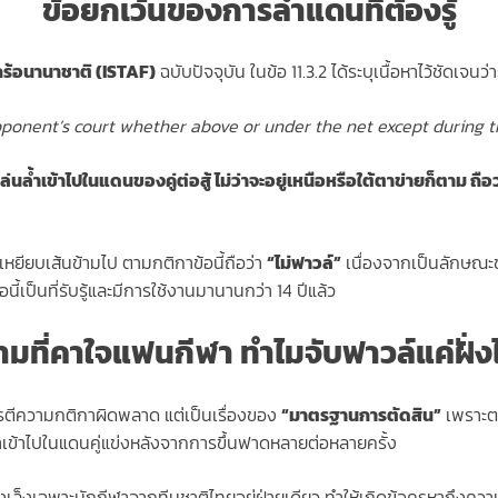
ข้อยกเว้นของการล้ำแดนที่ต้องรู้
กร้อนานาชาติ (ISTAF)
ฉบับปัจจุบัน ในข้อ 11.3.2 ได้ระบุเนื้อหาไว้ชัดเจนว่า
opponent’s court whether above or under the net except during t
ล่นล้ำเข้าไปในแดนของคู่ต่อสู้ ไม่ว่าจะอยู่เหนือหรือใต้ตาข่ายก็ตาม ถื
้าเหยียบเส้นข้ามไป ตามกติกาข้อนี้ถือว่า
“ไม่ฟาวล์”
เนื่องจากเป็นลักษณะข
้เป็นที่รับรู้และมีการใช้งานมานานกว่า 14 ปีแล้ว
มที่คาใจแฟนกีฬา ทำไมจับฟาวล์แค่ฝั่
งการตีความกติกาผิดพลาด แต่เป็นเรื่องของ
“มาตรฐานการตัดสิน”
เพราะตล
้นล้ำเข้าไปในแดนคู่แข่งหลังจากการขึ้นฟาดหลายต่อหลายครั้ง
ละเพ่งเล็งเฉพาะนักกีฬาจากทีมชาติไทยอยู่ฝ่ายเดียว ทำให้เกิดข้อครหา