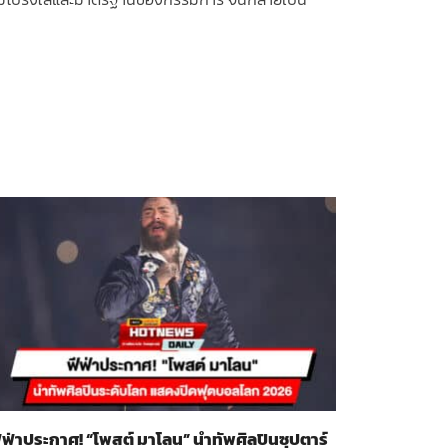
ีฟ่าประกาศ! “โพสต์ มาโลน” นำทัพศิลปินซุปตาร์