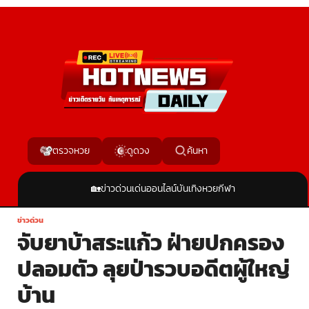
ค้นหา
ตรวจหวย
ดูดวง
🏡
ข่าวด่วน
เด่นออนไลน์
บันเทิง
หวย
กีฬา
ข่าวด่วน
จับยาบ้าสระแก้ว ฝ่ายปกครอง
ปลอมตัว ลุยป่ารวบอดีตผู้ใหญ่
บ้าน