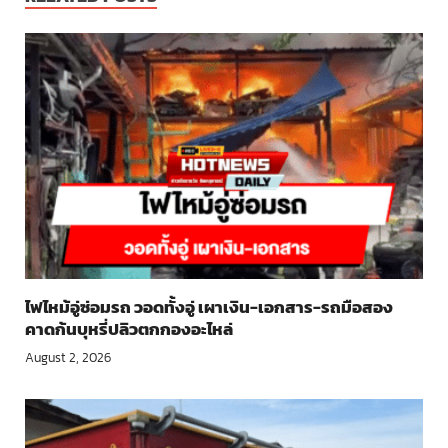
ไฟไหม้อู่ซ่อมรถ วอดทั้งอู่ เผาเงิน-เอกสาร-รถมือสอง
คาดก้นบุหรี่ปลิวตกกองอะไหล่
August 2, 2026