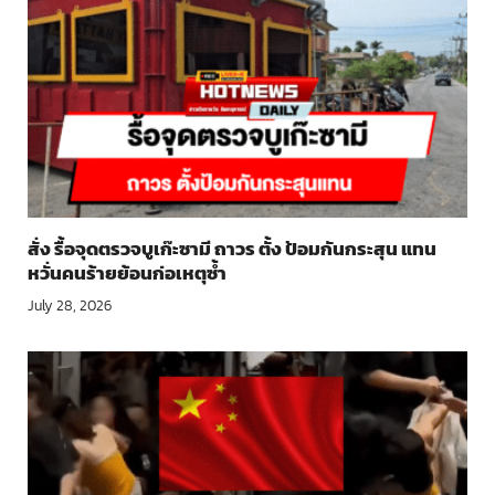
สั่ง รื้อจุดตรวจบูเก๊ะซามี ถาวร ตั้ง ป้อมกันกระสุน แทน
หวั่นคนร้ายย้อนก่อเหตุซ้ำ
July 28, 2026