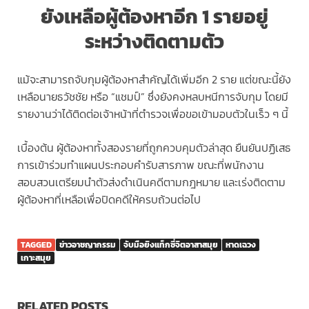
ยังเหลือผู้ต้องหาอีก 1 รายอยู่
ระหว่างติดตามตัว
แม้จะสามารถจับกุมผู้ต้องหาสำคัญได้เพิ่มอีก 2 ราย แต่ขณะนี้ยัง
เหลือนายธวัชชัย หรือ “แชมป์” ซึ่งยังคงหลบหนีการจับกุม โดยมี
รายงานว่าได้ติดต่อเจ้าหน้าที่ตำรวจเพื่อขอเข้ามอบตัวในเร็ว ๆ นี้
เบื้องต้น ผู้ต้องหาทั้งสองรายที่ถูกควบคุมตัวล่าสุด ยืนยันปฏิเสธ
การเข้าร่วมทำแผนประกอบคำรับสารภาพ ขณะที่พนักงาน
สอบสวนเตรียมนำตัวส่งดำเนินคดีตามกฎหมาย และเร่งติดตาม
ผู้ต้องหาที่เหลือเพื่อปิดคดีให้ครบถ้วนต่อไป
TAGGED
ข่าวอาชญากรรม
จับมือยิงแท็กซี่จิตอาสาสมุย
หาดเฉวง
เกาะสมุย
RELATED POSTS