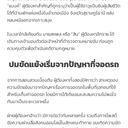
“แบงค์” ผู้ต้องหาสำคัญที่ถูกระบุว่าเป็นผู้ใช้อาวุธปืนยิงผู้เสียชีวิต
ได้ที่บ้านพักแห่งหนึ่งในอำเภอเมือง จังหวัดสุราษฎร์ธานี หลัง
หลบหนีออกจากเกาะสมุย
ในเวลาใกล้เคียงกัน นายสหพล หรือ “สิน” ผู้ต้องหาอีกราย ได้
เดินทางเข้ามอบตัวต่อเจ้าหน้าที่ตำรวจตามหมายจับ ก่อนถูก
ควบคุมตัวเพื่อดำเนินคดีตามกฎหมาย
ปมขัดแย้งเริ่มจากปัญหาที่จอดรถ
จากการสอบสวนเบื้องต้น ผู้ต้องหาทั้งสองให้การว่า สาเหตุของ
ความขัดแย้งมาจากปัญหาเรื่องการจอดรถในพื้นที่เอกชนที่ใช้
สำหรับเก็บค่าจอดรถ โดยมีการโต้เถียงและสะสมความไม่พอใจ
กันมาเป็นระยะเวลาหนึ่ง
ฝ่ายผู้ต้องหาอ้างว่า มีการต่อว่ากันหลายครั้ง รวมถึงการโพสต์
ข้อความผ่านสื่อสังคมออนไลน์ในลักษณะท้าทาย จนเกิดความขัด