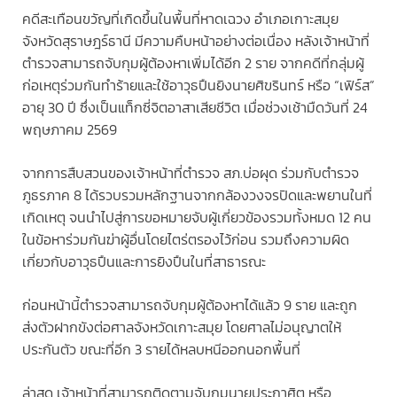
คดีสะเทือนขวัญที่เกิดขึ้นในพื้นที่หาดเฉวง อำเภอเกาะสมุย
จังหวัดสุราษฎร์ธานี มีความคืบหน้าอย่างต่อเนื่อง หลังเจ้าหน้าที่
ตำรวจสามารถจับกุมผู้ต้องหาเพิ่มได้อีก 2 ราย จากคดีที่กลุ่มผู้
ก่อเหตุร่วมกันทำร้ายและใช้อาวุธปืนยิงนายศิขรินทร์ หรือ “เฟิร์ส”
อายุ 30 ปี ซึ่งเป็นแท็กซี่จิตอาสาเสียชีวิต เมื่อช่วงเช้ามืดวันที่ 24
พฤษภาคม 2569
จากการสืบสวนของเจ้าหน้าที่ตำรวจ สภ.บ่อผุด ร่วมกับตำรวจ
ภูธรภาค 8 ได้รวบรวมหลักฐานจากกล้องวงจรปิดและพยานในที่
เกิดเหตุ จนนำไปสู่การขอหมายจับผู้เกี่ยวข้องรวมทั้งหมด 12 คน
ในข้อหาร่วมกันฆ่าผู้อื่นโดยไตร่ตรองไว้ก่อน รวมถึงความผิด
เกี่ยวกับอาวุธปืนและการยิงปืนในที่สาธารณะ
ก่อนหน้านี้ตำรวจสามารถจับกุมผู้ต้องหาได้แล้ว 9 ราย และถูก
ส่งตัวฝากขังต่อศาลจังหวัดเกาะสมุย โดยศาลไม่อนุญาตให้
ประกันตัว ขณะที่อีก 3 รายได้หลบหนีออกนอกพื้นที่
ล่าสุด เจ้าหน้าที่สามารถติดตามจับกุมนายประกาศิต หรือ