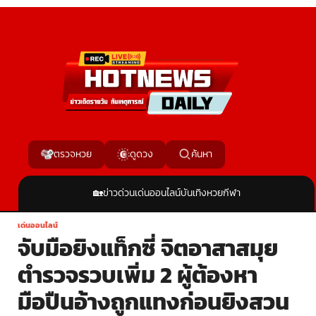
ค้นหา
ตรวจหวย
ดูดวง
🏡
ข่าวด่วน
เด่นออนไลน์
บันเทิง
หวย
กีฬา
เด่นออนไลน์
จับมือยิงแท็กซี่ จิตอาสาสมุย
ตำรวจรวบเพิ่ม 2 ผู้ต้องหา
มือปืนอ้างถูกแทงก่อนยิงสวน