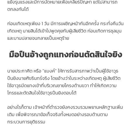
แย้งรุนแรงและมีการนัดหมายเพื่อเคลียร์ปัญหา แต่ไม่สามารถ
ตกลงกันได้
ก่อนเกิดเหตุเพียง 1 วัน มีการเผชิญหน้ากันอีกครั้ง กระทั่งคืนวัน
เกิดเหตุ นายสินได้เข้าไปพูดคุยกับผู้เสียชีวิต ก่อนเกิดการชุลมุน
และบานปลายจนกลายเป็นเหตุร้าย
มือปืนอ้างถูกแทงก่อนตัดสินใจยิง
นายประกาศิต หรือ “แบงค์” ให้การรับสารภาพว่าเป็นผู้ใช้อาวุธ
ปืนยิงนายศิขรินทร์จริง โดยอ้างว่าในระหว่างเกิดเหตุ ผู้เสียชีวิต
ใช้อาวุธมีดแทงเข้าที่บริเวณชายโครงด้านขวา ทำให้เกิดความ
โกรธและตัดสินใจใช้อาวุธปืนยิงตอบโต้
อย่างไรก็ตาม เจ้าหน้าที่ตำรวจยังคงรวบรวมพยานหลักฐานเพิ่ม
เติม เพื่อพิจารณาข้อเท็จจริงทั้งหมดอย่างรอบด้านตาม
กระบวนการยุติธรรม