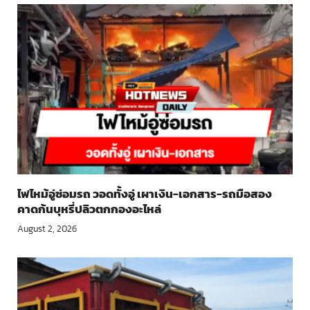
ไฟไหม้อู่ซ่อมรถ วอดทั้งอู่ เผาเงิน-เอกสาร-รถมือสอง
คาดก้นบุหรี่ปลิวตกกองอะไหล่
August 2, 2026