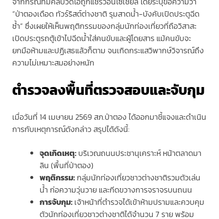
จากกรณีที่มีคลิปวิดีโอถูกแชร์ว่อนโซเชียล โดยระบุข้อความว่า
“ป่าตองเดือด ทัวร์ริสต์ต่างชาติ รุมสาดน้ำ-บังคับเปิดประตูฉีด
ซ้ำ” ซึ่งเผยให้เห็นพฤติกรรมของกลุ่มนักท่องเที่ยวที่ถือวิสาสะ
เปิดประตูรถตู้เข้าไปฉีดน้ำใส่คนขับและผู้โดยสาร แม้คนขับจะ
ยกมือห้ามและปฏิเสธแล้วก็ตาม จนเกิดกระแสวิพากษ์วิจารณ์ถึง
ความไม่เหมาะสมอย่างหนัก
ตำรวจลงพื้นที่ตรวจสอบและจับกุม
เมื่อวันที่ 14 เมษายน 2569 สภ.ป่าตอง ได้ออกมาชี้แจงและดำเนิน
การกับเหตุการณ์ดังกล่าว สรุปได้ดังนี้:
จุดเกิดเหตุ:
บริเวณถนนประชานุเคราะห์ หน้าตลาดมา
ลิน (พื้นที่ป่าตอง)
พฤติกรรม:
กลุ่มนักท่องเที่ยวชาวต่างชาติรวมตัวเล่น
น้ำ ก่อความวุ่นวาย และกีดขวางการจราจรบนถนน
การจับกุม:
เจ้าหน้าที่ตำรวจได้เข้าห้ามปรามและควบคุม
ตัวนักท่องเที่ยวชาวต่างชาติได้จำนวน 7 ราย พร้อม