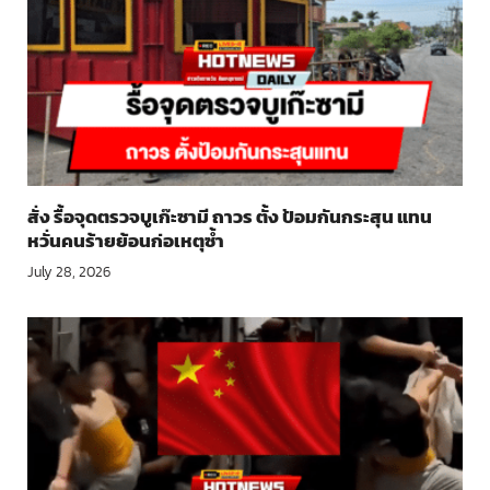
สั่ง รื้อจุดตรวจบูเก๊ะซามี ถาวร ตั้ง ป้อมกันกระสุน แทน
หวั่นคนร้ายย้อนก่อเหตุซ้ำ
July 28, 2026