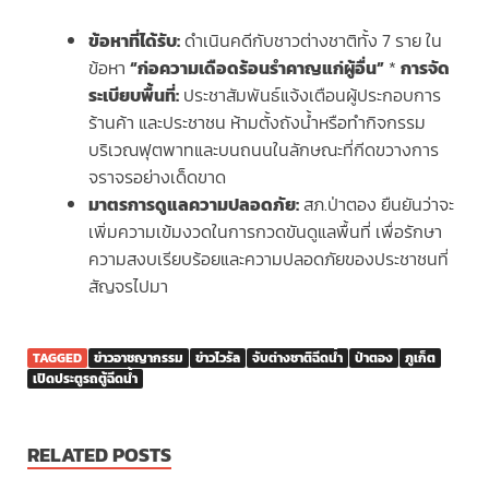
ข้อหาที่ได้รับ:
ดำเนินคดีกับชาวต่างชาติทั้ง 7 ราย ใน
ข้อหา
“ก่อความเดือดร้อนรำคาญแก่ผู้อื่น”
*
การจัด
ระเบียบพื้นที่:
ประชาสัมพันธ์แจ้งเตือนผู้ประกอบการ
ร้านค้า และประชาชน ห้ามตั้งถังน้ำหรือทำกิจกรรม
บริเวณฟุตพาทและบนถนนในลักษณะที่กีดขวางการ
จราจรอย่างเด็ดขาด
มาตรการดูแลความปลอดภัย:
สภ.ป่าตอง ยืนยันว่าจะ
เพิ่มความเข้มงวดในการกวดขันดูแลพื้นที่ เพื่อรักษา
ความสงบเรียบร้อยและความปลอดภัยของประชาชนที่
สัญจรไปมา
TAGGED
ข่าวอาชญากรรม
ข่าวไวรัล
จับต่างชาติฉีดน้ำ
ป่าตอง
ภูเก็ต
เปิดประตูรถตู้ฉีดน้ำ
RELATED POSTS