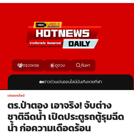
ค้นหา
ตรวจหวย
ดูดวง
🏡
ข่าวด่วน
เด่นออนไลน์
บันเทิง
หวย
กีฬา
เด่นออนไลน์
ตร.ป่าตอง เอาจริง! จับต่าง
ชาติฉีดน้ำ เปิดประตูรถตู้รุมฉีด
น้ำ ก่อความเดือดร้อน