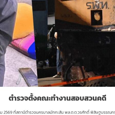
ตำรวจตั้งคณะทำงานสอบสวนคดี
ฤษภาคม 2569 ที่สถานีตำรวจนครบาลมักกะสัน พล.ต.ต.วรศักดิ์ พิสิษฐบรร