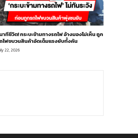
ินาทีชีวิต! กระบะข้ามทางรถไฟ อ้างมองไม่เห็น ถูก
ถไฟขบวนสินค้าอัดเต็มแรงยับทั้งคัน
uly 22, 2026