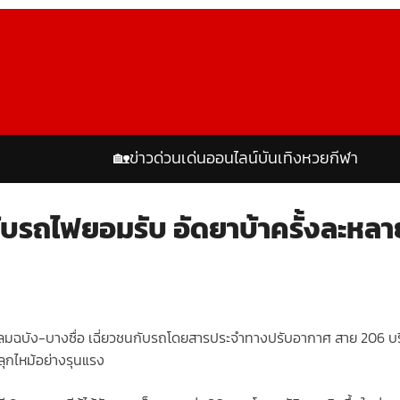
🏡
ข่าวด่วน
เด่นออนไลน์
บันเทิง
หวย
กีฬา
ถไฟยอมรับ อัดยาบ้าครั้งละหลายเม
ลมฉบัง-บางซื่อ เฉี่ยวชนกับรถโดยสารประจำทางปรับอากาศ สาย 206 บ
ุกไหม้อย่างรุนแรง