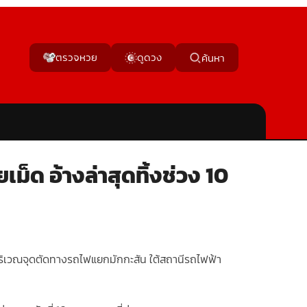
ตรวจหวย
ดูดวง
ค้นหา
็ด อ้างล่าสุดทิ้งช่วง 10
ริเวณจุดตัดทางรถไฟแยกมักกะสัน ใต้สถานีรถไฟฟ้า