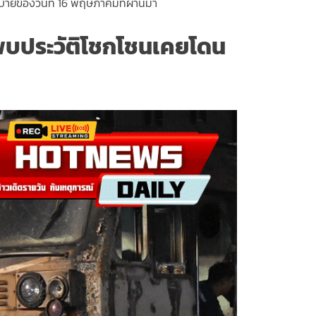
่วงบ่ายของวันที่ 16 พฤษภาคมที่ผ่านมา
พบประวัติโชกโชนเคยโดน