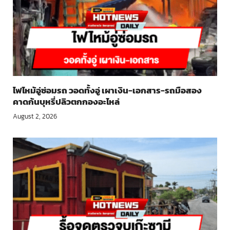
ไฟไหม้อู่ซ่อมรถ วอดทั้งอู่ เผาเงิน-เอกสาร-รถมือสอง
คาดก้นบุหรี่ปลิวตกกองอะไหล่
August 2, 2026