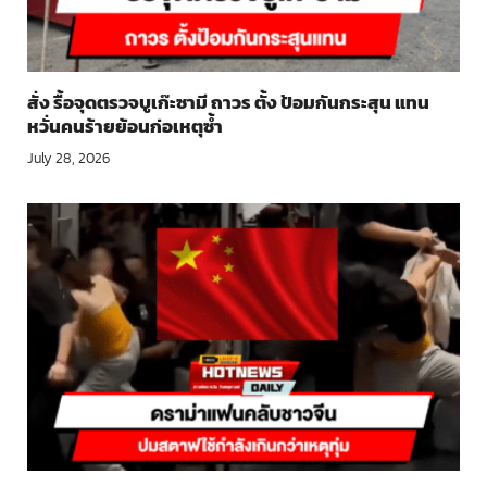
สั่ง รื้อจุดตรวจบูเก๊ะซามี ถาวร ตั้ง ป้อมกันกระสุน แทน
หวั่นคนร้ายย้อนก่อเหตุซ้ำ
July 28, 2026