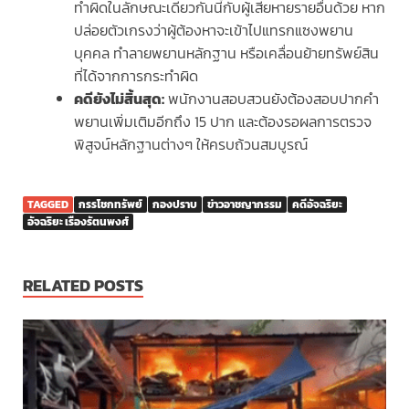
ทำผิดในลักษณะเดียวกันนี้กับผู้เสียหายรายอื่นด้วย หาก
ปล่อยตัวเกรงว่าผู้ต้องหาจะเข้าไปแทรกแซงพยาน
บุคคล ทำลายพยานหลักฐาน หรือเคลื่อนย้ายทรัพย์สิน
ที่ได้จากการกระทำผิด
คดียังไม่สิ้นสุด:
พนักงานสอบสวนยังต้องสอบปากคำ
พยานเพิ่มเติมอีกถึง 15 ปาก และต้องรอผลการตรวจ
พิสูจน์หลักฐานต่างๆ ให้ครบถ้วนสมบูรณ์
TAGGED
กรรโชกทรัพย์
กองปราบ
ข่าวอาชญากรรม
คดีอัจฉริยะ
อัจฉริยะ เรืองรัตนพงศ์
RELATED POSTS