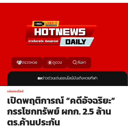
ค้นหา
ตรวจหวย
ดูดวง
🏡
ข่าวด่วน
เด่นออนไลน์
บันเทิง
หวย
กีฬา
เด่นออนไลน์
เปิดพฤติการณ์ “คดีอัจฉริยะ”
กรรโชกทรัพย์ ผกก. 2.5 ล้าน
ตร.ค้านประกัน